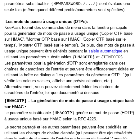
paramètres substituables
sont évalués une
{NEWPASSWORD:/.../}
seule fois (même quand différent profile/paramètres sont spécifiés).
Les mots de passe à usage unique (OTPs):
KeePass fournit des commandes de menu dans la fenêtre principale
pour la génération de mots de passe à usage unique ('Copier OTP basé
sur HMAC', 'Montrer OTP basé sur HMAC', 'Copier OTP basé sur le
temps', 'Montrer OTP basé sur le temps'). De plus, des mots de passe à
usage unique peuvent être générés pendant la
saisie automatique
en
utilisant les paramètres substituables
et
.
{HMACOTP}
{TIMEOTP}
Les paramètres pour la génération d'OTP sont enregistrés dans des
chaînes de caractères de l'entrée et peuvent être efficacement édités en
utilisant la boîte de dialogue 'Les paramètres du générateur OTP...' (qui
vérifie les valeurs saisies, affiche une prévisualisation, etc.).
Alternativement, vous pouvez directement éditer les chaînes de
caractères de l'entrée, tel que documenté ci-dessous.
– La génération de mots de passe à usage unique basé
{HMACOTP}
sur HMAC :
Le paramètre substituable
génère un mot de passe (HOTP)
{HMACOTP}
à usage unique basé sur HMAC selon la RFC 4226.
Le secret partagé et les autres paramètres peuvent être spécifiés en
utilisant les champs de chaîne d'entrée (qui peuvent être ajoutés/édités
dans la boîte de dialogue de l'entrée sur la page de l'onglet 'Avancé'):