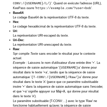
'. Quand on exécute l'adresse (URL),
CONV:/{USERNAME}/L/}
KeePass ouvre '
'.
https://exemple.com/?user=bob
Base64
:
Le codage Base64 de la représentation UTF-8 du texte.
Hex
:
Le codage hexadécimal de la représentation UTF-8 du texte.
Uri
:
La représentation URI-escaped du texte.
Uri-Dec
:
La représentation URI-unescaped du texte.
Raw
:
Spr compile
Texte
sans encoder le résultat pour le contexte
actuel.
Exemple :
Laissons le nom d'utilisateur d'une entrée être '
'. La
+
séquence de saisie automatique '
' donne pour
{USERNAME}a
résultat dans le texte '
', tandis que la séquence de saisie
+a
automatique '
' donne pour
{T-CONV:/{USERNAME}/Raw/}a
résultat dans le texte '
' (parce que ce paramètre substituable
A
insère '
' dans la séquence de saisie automatique sans l'encoder,
+
et que '
' signifie appuyer sur
Maj
A
, qui donne pour résultat
+a
+
dans le texte '
').
A
Le paramètre substituable {T-CONV:...} avec le type 'Raw' ne
fonctionne habituellement qu'avec la séquence de saisie