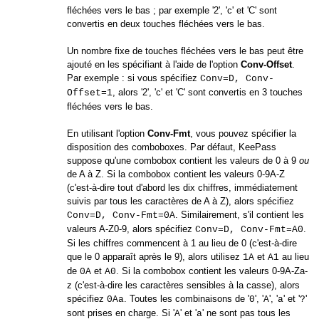
fléchées vers le bas ; par exemple '2', 'c' et 'C' sont
convertis en deux touches fléchées vers le bas.
Un nombre fixe de touches fléchées vers le bas peut être
ajouté en les spécifiant à l'aide de l'option
Conv-Offset
.
Par exemple : si vous spécifiez
Conv=D, Conv-
, alors '2', 'c' et 'C' sont convertis en 3 touches
Offset=1
fléchées vers le bas.
En utilisant l'option
Conv-Fmt
, vous pouvez spécifier la
disposition des comboboxes. Par défaut, KeePass
suppose qu'une combobox contient les valeurs de 0 à 9
ou
de A à Z. Si la combobox contient les valeurs 0-9A-Z
(c'est-à-dire tout d'abord les dix chiffres, immédiatement
suivis par tous les caractères de A à Z), alors spécifiez
. Similairement, s'il contient les
Conv=D, Conv-Fmt=0A
valeurs A-Z0-9, alors spécifiez
.
Conv=D, Conv-Fmt=A0
Si les chiffres commencent à 1 au lieu de 0 (c'est-à-dire
que le 0 apparaît après le 9), alors utilisez
et
au lieu
1A
A1
de
et
. Si la combobox contient les valeurs 0-9A-Za-
0A
A0
z (c'est-à-dire les caractères sensibles à la casse), alors
spécifiez
. Toutes les combinaisons de '
', '
', '
' et '
'
0Aa
0
A
a
?
sont prises en charge. Si '
' et '
' ne sont pas tous les
A
a