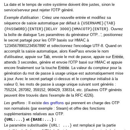
La date et le temps de votre système doivent être justes, sinon le
service/serveur peut rejeter l'OTP généré.
Exemple d'utilisation :
Créez une nouvelle entrée et modifiez sa
séquence de saisie automatique par défaut à
{USERNAME}{TAB}
. Ouvrez
{PASSWORD}{ENTER}{DELAY 3000}{HMACOTP}{ENTER}
la boîte de dialogue 'Les paramètres du générateur OTP...', positionnez
le secret partagé pour les OTP basés sur HMAC à
'12345678901234567890' et sélectionnez l'encodage UTF-8. Quand on
accomplit la saisie automatique, alors KeePass envoie le nom
d'utilisateur, appuie sur
Tab
, envoie le mot de passe, appuie sur
Entrée
,
attends 3 secondes, génère et envoie l'OTP basé sur HMAC et appuie
encore finalement sur la touche
Entrée
. La valeur du compteur pour la
génération du mot de passe à usage unique est automatiquement mise
à jour. Avec le secret partagé ci-dessus et le compteur initialisé à la
valeur 0, les mots de passe à usage unique suivant sont générés :
755224, 287082, 359152, 969429, 338314, etc. (d'autres OTP générés
peuvent être trouvés dans l'exemple de la RFC 4226).
Les greffons :
Il existe
des greffons
qui prennent en charge des OTP
non normalisés (par exemple : Steam) et offre des fonctions
supplémentaires relatives aux OTP.
et
:
{URL:...}
{BASE:...}
Le paramètre substituable
est remplacé par la partie
{URL: ...}