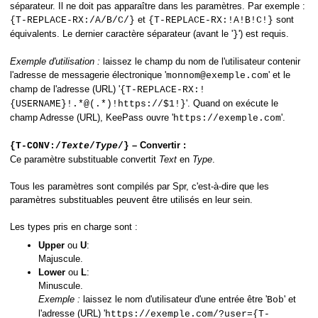
séparateur. Il ne doit pas apparaître dans les paramètres. Par exemple :
et
sont
{T-REPLACE-RX:/A/B/C/}
{T-REPLACE-RX:!A!B!C!}
équivalents. Le dernier caractère séparateur (avant le '
') est requis.
}
Exemple d'utilisation :
laissez le champ du nom de l'utilisateur contenir
l'adresse de messagerie électronique '
' et le
monnom@exemple.com
champ de l'adresse (URL) '
{T-REPLACE-RX:!
'. Quand on exécute le
{USERNAME}!.*@(.*)!https://$1!}
champ Adresse (URL), KeePass ouvre '
'.
https://exemple.com
– Convertir :
{T-CONV:/
Texte
/
Type
/}
Ce paramètre substituable convertit
Text
en
Type
.
Tous les paramètres sont compilés par Spr, c'est-à-dire que les
paramètres substituables peuvent être utilisés en leur sein.
Les types pris en charge sont :
Upper
ou
U
:
Majuscule.
Lower
ou
L
:
Minuscule.
Exemple :
laissez le nom d'utilisateur d'une entrée être '
' et
Bob
l'adresse (URL) '
https://exemple.com/?user={T-