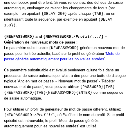
une combobox peut être lent. Si vous rencontrez des échecs de saisie
automatique, envisagez de ralentir les changements de focus (par
exemple : en ajoutant
après chaque
, ou en
{DELAY 250}
{TAB}
ralentissant toute la séquence, par exemple en ajoutant
{DELAY =
.
150})
and
–
{NEWPASSWORD}
{NEWPASSWORD:/
Profil
/.../}
Génération de nouveaux mots de passe :
Le paramètre substituable
génère un nouveau mot de
{NEWPASSWORD}
passe pour l'entrée actuelle, basé sur le profil de générateur '
Mots de
passe générés automatiquement pour les nouvelles entrées
'.
Ce paramètre substituable est évalué seulement qu'une fois dans un
processus de saisie automatique, c'est-à-dire pour une boîte de dialogue
typique 'Ancien mot de passe' - 'Nouveau mot de passe' - 'Répéter
nouveau mot de passe', vous pouvez utiliser
{PASSWORD}{TAB}
comme séquence
{NEWPASSWORD}{TAB}{NEWPASSWORD}{ENTER}
de saisie automatique.
Pour utiliser un profil de générateur de mot de passe différent, utilisez
, où
Profil
est le nom du profil. Si le profil
{NEWPASSWORD:/
Profil
/}
spécifié est introuvable, le profil 'Mots de passe générés
automatiquement pour les nouvelles entrées' est utilisé.