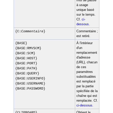
mot de passe
à usage
unique basé
sur le temps.
Cf.
ci-
dessous
.
Commentaire ;
{C:
Commentaire
}
est retiré.
À l'intérieur
{BASE}
d'un
{BASE:RMVSCM}
remplacement
{BASE:SCM}
d'adresse
{BASE:HOST}
(URL), chacun
{BASE:PORT}
de ces
{BASE:PATH}
paramètres
{BASE:QUERY}
substituables
{BASE:USERINFO}
est remplacé
{BASE:USERNAME}
par la partie
{BASE:PASSWORD}
spécifiée de la
chaîne qui est
remplacée. Cf.
ci-dessous
.
Obtient le
{CLIPBOARD}