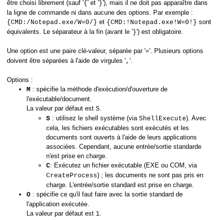
être choisi librement (sauf '
' et '
'), mais il ne doit pas apparaître dans
{
}
la ligne de commande ni dans aucune des options. Par exemple :
et
sont
{CMD:/Notepad.exe/W=0/}
{CMD:!Notepad.exe!W=0!}
équivalents. Le séparateur à la fin (avant le '
') est obligatoire.
}
Une option est une paire clé-valeur, séparée par '
'. Plusieurs options
=
doivent être séparées à l'aide de virgules '
'.
,
Options :
: spécifie la méthode d'exécution/d'ouverture de
M
l'exécutable/document.
La valeur par défaut est
.
S
: utilisez le shell système (via
). Avec
S
ShellExecute
cela, les fichiers exécutables sont exécutés et les
documents sont ouverts à l'aide de leurs applications
associées. Cependant, aucune entrée/sortie standarde
n'est prise en charge.
: Exécutez un fichier exécutable (EXE ou COM, via
C
) ; les documents ne sont pas pris en
CreateProcess
charge. L'entrée/sortie standard est prise en charge.
: spécifie ce qu'il faut faire avec la sortie standard de
O
l'application exécutée.
La valeur par défaut est
.
1