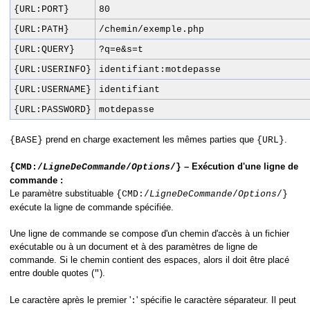
{URL:PORT}
80
{URL:PATH}
/chemin/exemple.php
{URL:QUERY}
?q=e&s=t
{URL:USERINFO}
identifiant:motdepasse
{URL:USERNAME}
identifiant
{URL:PASSWORD}
motdepasse
prend en charge exactement les mêmes parties que
.
{BASE}
{URL}
– Exécution d'une ligne de
{CMD:/
LigneDeCommande
/
Options
/}
commande :
Le paramètre substituable
{CMD:/
LigneDeCommande
/
Options
/}
exécute la ligne de commande spécifiée.
Une ligne de commande se compose d'un chemin d'accès à un fichier
exécutable ou à un document et à des paramètres de ligne de
commande. Si le chemin contient des espaces, alors il doit être placé
entre double quotes (
).
"
Le caractère après le premier '
' spécifie le caractère séparateur. Il peut
: