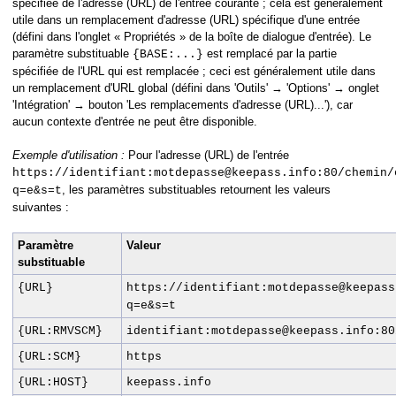
spécifiée de l'adresse (URL) de l'entrée courante ; cela est généralement
utile dans un remplacement d'adresse (URL) spécifique d'une entrée
(défini dans l'onglet « Propriétés » de la boîte de dialogue d'entrée). Le
paramètre substituable
est remplacé par la partie
{BASE:...}
spécifiée de l'URL qui est remplacée ; ceci est généralement utile dans
un remplacement d'URL global (défini dans 'Outils' → 'Options' → onglet
'Intégration' → bouton 'Les remplacements d'adresse (URL)...'), car
aucun contexte d'entrée ne peut être disponible.
Exemple d'utilisation :
Pour l'adresse (URL) de l'entrée
https://identifiant:motdepasse@keepass.info:80/chemin/
, les paramètres substituables retournent les valeurs
q=e&s=t
suivantes :
Paramètre
Valeur
substituable
{URL}
https://identifiant:motdepasse@keepass
q=e&s=t
{URL:RMVSCM}
identifiant:motdepasse@keepass.info:80
{URL:SCM}
https
{URL:HOST}
keepass.info