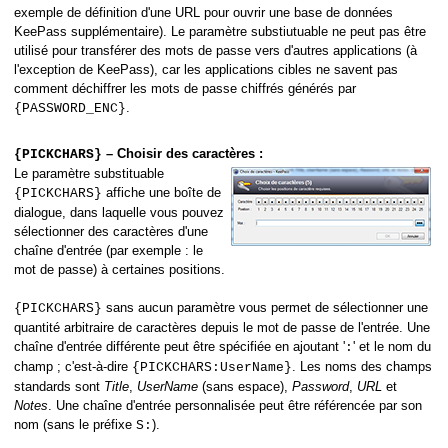
exemple de définition d'une URL pour ouvrir une base de données
KeePass supplémentaire). Le paramètre substiutuable ne peut pas être
utilisé pour transférer des mots de passe vers d'autres applications (à
l'exception de KeePass), car les applications cibles ne savent pas
comment déchiffrer les mots de passe chiffrés générés par
.
{PASSWORD_ENC}
– Choisir des caractères :
{PICKCHARS}
Le paramètre substituable
affiche une boîte de
{PICKCHARS}
dialogue, dans laquelle vous pouvez
sélectionner des caractères d'une
chaîne d'entrée (par exemple : le
mot de passe) à certaines positions.
sans aucun paramètre vous permet de sélectionner une
{PICKCHARS}
quantité arbitraire de caractères depuis le mot de passe de l'entrée. Une
chaîne d'entrée différente peut être spécifiée en ajoutant '
' et le nom du
:
champ ; c'est-à-dire
. Les noms des champs
{PICKCHARS:UserName}
standards sont
Title
,
UserName
(sans espace),
Password
,
URL
et
Notes
. Une chaîne d'entrée personnalisée peut être référencée par son
nom (sans le préfixe
).
S: