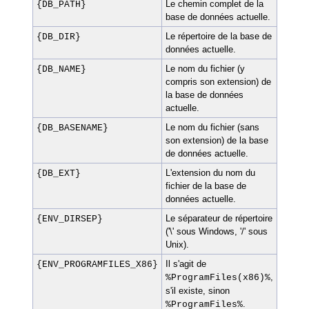
Le chemin complet de la
{DB_PATH}
base de données actuelle.
Le répertoire de la base de
{DB_DIR}
données actuelle.
Le nom du fichier (y
{DB_NAME}
compris son extension) de
la base de données
actuelle.
Le nom du fichier (sans
{DB_BASENAME}
son extension) de la base
de données actuelle.
L'extension du nom du
{DB_EXT}
fichier de la base de
données actuelle.
Le séparateur de répertoire
{ENV_DIRSEP}
('\' sous Windows, '/' sous
Unix).
Il s'agit de
{ENV_PROGRAMFILES_X86}
,
%ProgramFiles(x86)%
s'il existe, sinon
.
%ProgramFiles%