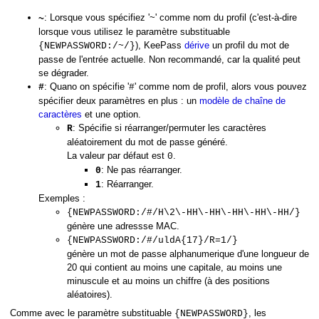
: Lorsque vous spécifiez '
' comme nom du profil (c'est-à-dire
~
~
lorsque vous utilisez le paramètre substituable
), KeePass
dérive
un profil du mot de
{NEWPASSWORD:/~/}
passe de l'entrée actuelle. Non recommandé, car la qualité peut
se dégrader.
: Quano on spécifie '
' comme nom de profil, alors vous pouvez
#
#
spécifier deux paramètres en plus : un
modèle de chaîne de
caractères
et une option.
: Spécifie si réarranger/permuter les caractères
R
aléatoirement du mot de passe généré.
La valeur par défaut est
.
0
: Ne pas réarranger.
0
: Réarranger.
1
Exemples :
{NEWPASSWORD:/#/H\2\-HH\-HH\-HH\-HH\-HH/}
génère une adressse MAC.
{NEWPASSWORD:/#/uldA{17}/R=1/}
génère un mot de passe alphanumerique d'une longueur de
20 qui contient au moins une capitale, au moins une
minuscule et au moins un chiffre (à des positions
aléatoires).
Comme avec le paramètre substituable
, les
{NEWPASSWORD}