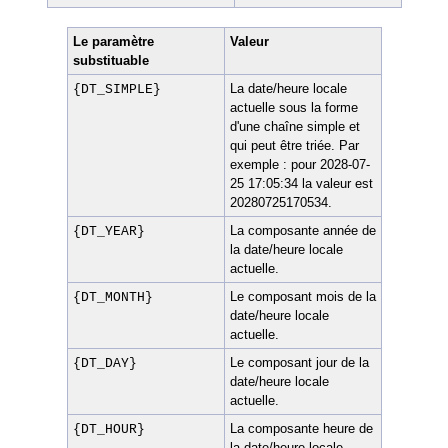
Le paramètre
Valeur
substituable
La date/heure locale
{DT_SIMPLE}
actuelle sous la forme
d'une chaîne simple et
qui peut être triée. Par
exemple : pour 2028-07-
25 17:05:34 la valeur est
20280725170534.
La composante année de
{DT_YEAR}
la date/heure locale
actuelle.
Le composant mois de la
{DT_MONTH}
date/heure locale
actuelle.
Le composant jour de la
{DT_DAY}
date/heure locale
actuelle.
La composante heure de
{DT_HOUR}
la date/heure locale