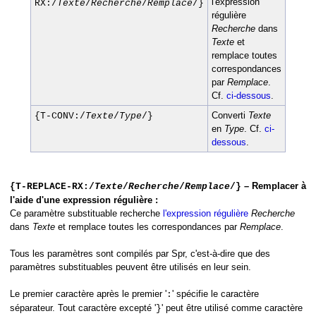
l'expression
RX:/
Texte
/
Recherche
/
Remplace
/}
régulière
Recherche
dans
Texte
et
remplace toutes
correspondances
par
Remplace
.
Cf.
ci-dessous
.
Converti
Texte
{T-CONV:/
Texte
/
Type
/}
en
Type
. Cf.
ci-
dessous
.
– Remplacer à
{T-REPLACE-RX:/
Texte
/
Recherche
/
Remplace
/}
l'aide d'une expression régulière :
Ce paramètre substituable recherche
l'expression régulière
Recherche
dans
Texte
et remplace toutes les correspondances par
Remplace
.
Tous les paramètres sont compilés par Spr, c'est-à-dire que des
paramètres substituables peuvent être utilisés en leur sein.
Le premier caractère après le premier '
' spécifie le caractère
:
séparateur. Tout caractère excepté '
' peut être utilisé comme caractère
}