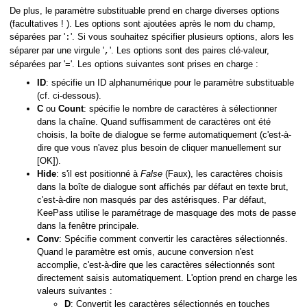
De plus, le paramètre substituable prend en charge diverses options
(facultatives ! ). Les options sont ajoutées après le nom du champ,
séparées par '
'. Si vous souhaitez spécifier plusieurs options, alors les
:
séparer par une virgule '
'. Les options sont des paires clé-valeur,
,
séparées par '
'. Les options suivantes sont prises en charge :
=
ID
: spécifie un ID alphanumérique pour le paramètre substituable
(cf. ci-dessous).
C
ou
Count
: spécifie le nombre de caractères à sélectionner
dans la chaîne. Quand suffisamment de caractères ont été
choisis, la boîte de dialogue se ferme automatiquement (c'est-à-
dire que vous n'avez plus besoin de cliquer manuellement sur
[OK]).
Hide
: s'il est positionné à
False
(Faux), les caractères choisis
dans la boîte de dialogue sont affichés par défaut en texte brut,
c'est-à-dire non masqués par des astérisques. Par défaut,
KeePass utilise le paramétrage de masquage des mots de passe
dans la fenêtre principale.
Conv
: Spécifie comment convertir les caractères sélectionnés.
Quand le paramètre est omis, aucune conversion n'est
accomplie, c'est-à-dire que les caractères sélectionnés sont
directement saisis automatiquement. L'option prend en charge les
valeurs suivantes :
D
: Convertit les caractères sélectionnés en touches