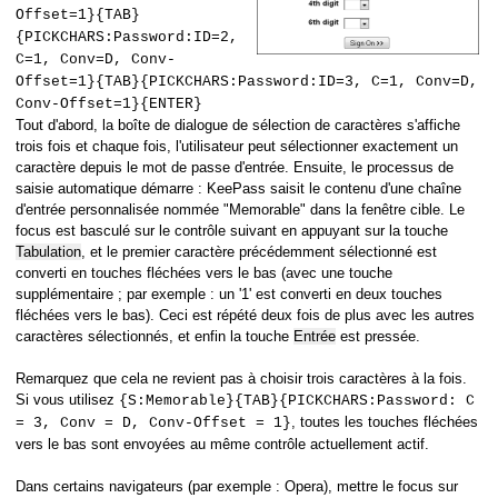
Offset=1}{TAB}
{PICKCHARS:Password:ID=2,
C=1, Conv=D, Conv-
Offset=1}{TAB}{PICKCHARS:Password:ID=3, C=1, Conv=D,
Conv-Offset=1}{ENTER}
Tout d'abord, la boîte de dialogue de sélection de caractères s'affiche
trois fois et chaque fois, l'utilisateur peut sélectionner exactement un
caractère depuis le mot de passe d'entrée. Ensuite, le processus de
saisie automatique démarre : KeePass saisit le contenu d'une chaîne
d'entrée personnalisée nommée "Memorable" dans la fenêtre cible. Le
focus est basculé sur le contrôle suivant en appuyant sur la touche
Tabulation
, et le premier caractère précédemment sélectionné est
converti en touches fléchées vers le bas (avec une touche
supplémentaire ; par exemple : un '1' est converti en deux touches
fléchées vers le bas). Ceci est répété deux fois de plus avec les autres
caractères sélectionnés, et enfin la touche
Entrée
est pressée.
Remarquez que cela ne revient pas à choisir trois caractères à la fois.
Si vous utilisez
{S:Memorable}{TAB}{PICKCHARS:Password: C
, toutes les touches fléchées
= 3, Conv = D, Conv-Offset = 1}
vers le bas sont envoyées au même contrôle actuellement actif.
Dans certains navigateurs (par exemple : Opera), mettre le focus sur