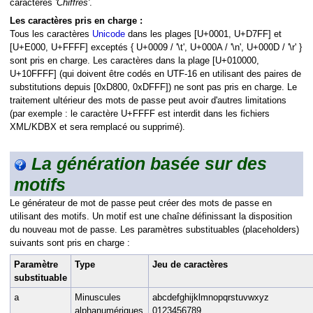
caractères
'Chiffres'
.
stockés
Les caractères pris en charge :
Tous les caractères
Unicode
dans les plages [U+0001, U+D7FF] et
[U+E000, U+FFFF] exceptés { U+0009 / '\t', U+000A / '\n', U+000D / '\r' }
sont pris en charge. Les caractères dans la plage [U+010000,
U+10FFFF] (qui doivent être codés en UTF-16 en utilisant des paires de
substitutions depuis [0xD800, 0xDFFF]) ne sont pas pris en charge. Le
onnées
traitement ultérieur des mots de passe peut avoir d'autres limitations
(par exemple : le caractère U+FFFF est interdit dans les fichiers
XML/KDBX et sera remplacé ou supprimé).
La génération basée sur des
 une adresse (URL)
motifs
Le générateur de mot de passe peut créer des mots de passe en
utilisant des motifs. Un motif est une chaîne définissant la disposition
du nouveau mot de passe. Les paramètres substituables (placeholders)
suivants sont pris en charge :
Paramètre
Type
Jeu de caractères
substituable
Minuscules
abcdefghijklmnopqrstuvwxyz
a
alphanumériques
0123456789