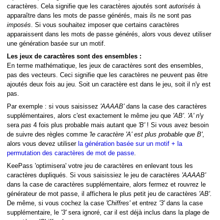
caractères. Cela signifie que les caractères ajoutés sont
autorisés
à
apparaître dans les mots de passe générés, mais ils ne sont pas
imposés
. Si vous souhaitez imposer que certains caractères
apparaissent dans les mots de passe générés, alors vous devez utiliser
une génération basée sur un motif.
Les jeux de caractères sont des ensembles :
En terme mathématique, les jeux de caractères sont des ensembles,
pas des vecteurs. Ceci signifie que les caractères ne peuvent pas être
ajoutés deux fois au jeu. Soit un caractère est dans le jeu, soit il n'y est
pas.
Par exemple : si vous saisissez
'AAAAB'
dans la case des caractères
supplémentaires, alors c'est exactement le même jeu que
'AB'
.
'A'
n'
y
sera
pas
4 fois plus probable mais autant que
'B'
! Si vous avez besoin
de suivre des règles comme
'le caractère 'A' est plus probable que B'
,
alors vous devez utiliser
la génération basée sur un motif + la
permutation des caractères de mot de passe
.
KeePass 'optimisera' votre jeu de caractères en enlevant tous les
caractères dupliqués. Si vous saisissiez le jeu de caractères
'AAAAB'
dans la case de caractères supplémentaire, alors fermez et rouvrez le
générateur de mot passe, il affichera le plus petit jeu de caractères
'AB'
.
De même, si vous cochez la case
'Chiffres'
et entrez
'3'
dans la case
supplémentaire, le
'3'
sera ignoré, car il est déjà inclus dans la plage de