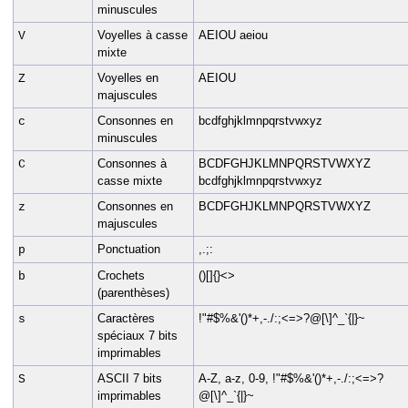
minuscules
Voyelles à casse
AEIOU aeiou
V
mixte
Voyelles en
AEIOU
Z
majuscules
Consonnes en
bcdfghjklmnpqrstvwxyz
c
minuscules
Consonnes à
BCDFGHJKLMNPQRSTVWXYZ
C
casse mixte
bcdfghjklmnpqrstvwxyz
Consonnes en
BCDFGHJKLMNPQRSTVWXYZ
z
majuscules
Ponctuation
,.;:
p
Crochets
()[]{}<>
b
(parenthèses)
Caractères
!"#$%&'()*+,-./:;<=>?@[\]^_`{|}~
s
spéciaux 7 bits
imprimables
ASCII 7 bits
A-Z, a-z, 0-9, !"#$%&'()*+,-./:;<=>?
S
imprimables
@[\]^_`{|}~