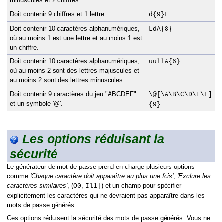
minuscules et 2 chiffres.
Doit contenir 9 chiffres et 1 lettre.
d{9}L
Doit contenir 10 caractères alphanumériques,
LdA{8}
où au moins 1 est une lettre et au moins 1 est
un chiffre.
Doit contenir 10 caractères alphanumériques,
uullA{6}
où au moins 2 sont des lettres majuscules et
au moins 2 sont des lettres minuscules.
Doit contenir 9 caractères du jeu "ABCDEF"
\@[\A\B\C\D\E\F]
et un symbole '@'.
{9}
Les options réduisant la
sécurité
Le générateur de mot de passe prend en charge plusieurs options
comme
'Chaque caractère doit apparaître au plus une fois'
,
'Exclure les
caractères similaires'
, (
,
) et un champ pour spécifier
O0
Il1|
explicitement les caractères qui ne devraient pas apparaître dans les
mots de passe générés.
Ces options réduisent la sécurité des mots de passe générés. Vous ne