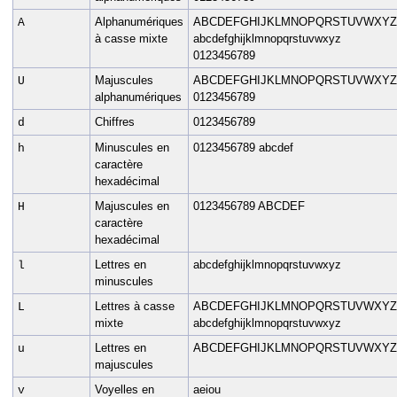
Alphanumériques
ABCDEFGHIJKLMNOPQRSTUVWXYZ
A
à casse mixte
abcdefghijklmnopqrstuvwxyz
0123456789
Majuscules
ABCDEFGHIJKLMNOPQRSTUVWXYZ
U
alphanumériques
0123456789
Chiffres
0123456789
d
Minuscules en
0123456789 abcdef
h
caractère
hexadécimal
Majuscules en
0123456789 ABCDEF
H
caractère
hexadécimal
Lettres en
abcdefghijklmnopqrstuvwxyz
l
minuscules
Lettres à casse
ABCDEFGHIJKLMNOPQRSTUVWXYZ
L
mixte
abcdefghijklmnopqrstuvwxyz
Lettres en
ABCDEFGHIJKLMNOPQRSTUVWXYZ
u
majuscules
Voyelles en
aeiou
v