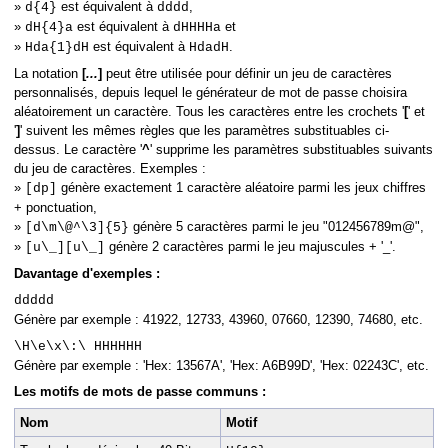
»
est équivalent à
,
d{4}
dddd
»
est équivalent à
et
dH{4}a
dHHHHa
»
est équivalent à
.
Hda{1}dH
HdadH
La notation
[
...
]
peut être utilisée pour définir un jeu de caractères
personnalisés, depuis lequel le générateur de mot de passe choisira
aléatoirement un caractère. Tous les caractères entre les crochets '
[
' et
'
]
' suivent les mêmes règles que les paramètres substituables ci-
dessus. Le caractère '
^
' supprime les paramètres substituables suivants
du jeu de caractères. Exemples :
»
génère exactement 1 caractère aléatoire parmi les jeux chiffres
[dp]
+ ponctuation,
»
génère 5 caractères parmi le jeu "012456789m@",
[d\m\@^\3]{5}
»
génère 2 caractères parmi le jeu majuscules + '_'.
[u\_][u\_]
Davantage d'exemples :
ddddd
Génère par exemple : 41922, 12733, 43960, 07660, 12390, 74680, etc.
\H\e\x\:\ HHHHHH
Génère par exemple : 'Hex: 13567A', 'Hex: A6B99D', 'Hex: 02243C', etc.
Les motifs de mots de passe communs :
Nom
Motif