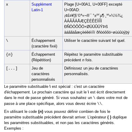
Supplément
Plage [U+00A1, U+00FF] excepté
x
Latin-1
U+00AD:
¡¢£¤¥¦§¨©ª«¬®¯ °±²³´µ¶·¸¹º»¼½¾¿
ÀÁÂÃÄÅÆÇÈÉÊËÌÍÎÏ
ÐÑÒÓÔÕÖ×ØÙÚÛÜÝÞß
àáâãäåæçèéêëìíîï ðñòóôõö÷øùúûüýþÿ
Échappement
Utiliser le caractère suivant tel quel.
\
(caractère fixé)
Échappement
Répétez le paramètre substituable
{
n
}
(Répétition)
précédent
n
fois.
Jeu de
Définissez un jeu de caractères
[
...
]
caractères
personnalisés.
personnalisés
Le paramètre substituable
\
est spécial : c'est un caractère
d'échappement. Le prochain caractère qui suit le
\
est écrit directement
dans le mot de passe généré. Si vous souhaitez un
dans votre mot de
\
passe à une place spécifique, alors vous devez écrire
.
\\
En utilisant le code
{
n
}
vous pouvez définir combien de fois le
paramètre substituable précédent devrait arriver. L'opérateur
{ }
duplique
les paramètres substituables, et non pas les caractères générés.
Exemples :