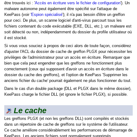
être trouvés ici : '
Accès en écriture vers le fichier de configuration
'). Un
malware autonome peut également être spécifié sur l'attaque de
KeePass (voir '
Espion spécialisé
'); il n'a pas besoin d'être un greffon
pour ceci. De plus, un scanne logiciel d'anti-virus parcourt tous les
fichiers contenant du code exécutable (EXE, DLL, etc.); un malware est
soit détecté ou non, indépendamment du dossier du profile utilisateur où
il est stocké.
Si vous vous souciez à propos de ceci alors de toute façon, considérez
d'ajuster l'ACL du dossier de cache de greffon PLGX pour nécessiter les
privilèges de l'administrateur pour un accès en écriture. Remarquer que
bien que cela peut engendrer que les greffons ne fonctionnent plus
correctement (ceux qui supposent d'avoir un accès en écriture dans le
dossier du cache des greffons), et l'option de KeePass 'Supprimer les
anciens fichier du cache' pourrait également ne plus fonctionner du tout.
Dans le cas d'un double package (DLL et PLGX dans le même dossier),
KeePass charge le fichier DLL (et ignore le fichier PLGX), si possible.
Le cache
Les greffons PLGX (et non les greffons DLL) sont compilés et stockés
dans un répertoire de cache de greffons sur le système de l'utilisateur.
Ce cache améliore considérablement les performances de démarrage de
KeePass. Les anciens fichiers sont normalement supprimés