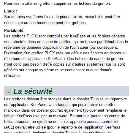
Pour désinstaller un greffon, supprimez les fichiers du greffon.
Linux :
Sur certains systèmes Linux, le paquet
peut être
mono-complete
nécessaire au bon fonctionnement des greffons.
Portabilité :
Les greffons PLGX sont compilés par KeePass et les fichiers générés
sont stockés dans un
cache de greffon
, qui se trouve par défaut dans le
répertoire de données d'application de l'utilisateur (par conséquent,
l'exécution d'un greffon PLGX crée par défaut des fichiers en dehors du
répertoire de l'application KeePass). Ces fichiers de cache de greffon
n'ont donc pas besoin d'être copiés sur d'autres systèmes, car ils sont
s
générés sur chaque système et ne contiennent aucune donnée
utilisateur.
La sécurité
Les greffons doivent être stockés dans le dossier 'Plugins' du répertoire
de l'application KeePass. Un attaquant qui peux copier un greffon
malicieux dans ce dossier pourrait également typiquement remplacer le
fichier 'KeePass.exe' par un malware. En tant que protection contre de
telles attaques, un système de fichier approprié
access control list
(ACL) devrait être utilisé (pour le répertoire de l'application KeePass
dans sa totalité, incluant le dossier 'Plugins'); les privilèges de