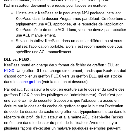
 stockés
l'administrateur devraient être requis pour l'accès en écriture.
L'installateur KeePass et le paquetage MSI package installent
KeePass dans le dossier Programmes par défaut. Ce répertoire a
typiquement une ACL appropriée, et le répertoire de l'application
KeePass hérite de cette ACL. Donc, vous ne devez pas spécifier
une ACL manuellement.
onnées
Si vous installez KeePass dans un dossier différent ou si vous
utilisez l'application portable, alors il est recommandé que vous
spécifiez une ACL manuellement.
DLL vs. PLGX:
KeePass prend en charge deux format de fichier de greffon : DLL et
PLGX
. Un greffon DLL est chargé directement, tandis que KeePass doit
s une adresse (URL)
d'abord compiler un greffon PLGX vers un greffon DLL, qui est stocké
dans le
cache greffon
(voir la section ci-dessous).
Par défaut, l'utilisateur a le droit en écriture sur le dossier du cache des
greffons PLGX (sans les privilèges de l'administrateur). Ceci n'est pas
une vulnérabilité de sécurité. Supposons que l'attaquent a accès en
écriture sur le dossier du cache de greffon et que le but est l'exécution
de code. Le dossier du cache de greffon est typiquelement situé dans le
répertoire du profil de l'utlisateur et a la même ACL, c'est-à-dire l'accès
en écriture dans le dossier du profil de l'utilisateur. Avec ceci, il y a
plusieurs façons d'éxécuter un malware (quelques exemples peuvent