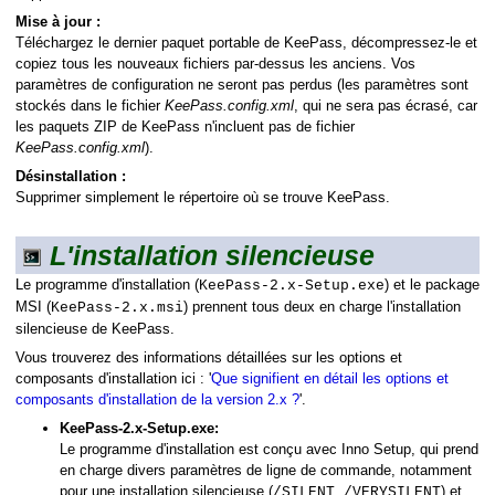
Mise à jour :
Téléchargez le dernier paquet portable de KeePass, décompressez-le et
copiez tous les nouveaux fichiers par-dessus les anciens. Vos
paramètres de configuration ne seront pas perdus (les paramètres sont
stockés dans le fichier
KeePass.config.xml
, qui ne sera pas écrasé, car
les paquets ZIP de KeePass n'incluent pas de fichier
KeePass.config.xml
).
Désinstallation :
Supprimer simplement le répertoire où se trouve KeePass.
L'installation silencieuse
Le programme d'installation (
) et le package
KeePass-2.x-Setup.exe
MSI (
) prennent tous deux en charge l'installation
KeePass-2.x.msi
silencieuse de KeePass.
Vous trouverez des informations détaillées sur les options et
composants d'installation ici : '
Que signifient en détail les options et
composants d'installation de la version 2.x ?
'.
KeePass-2.x-Setup.exe:
Le programme d'installation est conçu avec Inno Setup, qui prend
en charge divers paramètres de ligne de commande, notamment
pour une installation silencieuse (
,
) et
/SILENT
/VERYSILENT