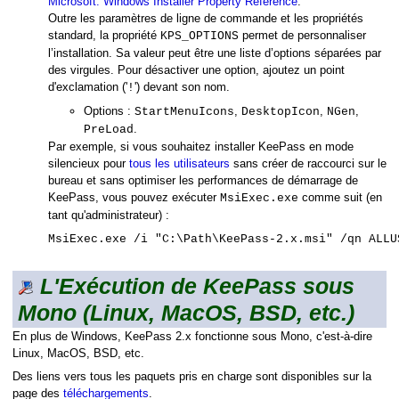
Microsoft: Windows Installer Property Reference
.
Outre les paramètres de ligne de commande et les propriétés
standard, la propriété
permet de personnaliser
KPS_OPTIONS
l’installation. Sa valeur peut être une liste d’options séparées par
des virgules. Pour désactiver une option, ajoutez un point
d'exclamation ('
') devant son nom.
!
Options :
,
,
,
StartMenuIcons
DesktopIcon
NGen
.
PreLoad
Par exemple, si vous souhaitez installer KeePass en mode
silencieux pour
tous les utilisateurs
sans créer de raccourci sur le
bureau et sans optimiser les performances de démarrage de
KeePass, vous pouvez exécuter
comme suit (en
MsiExec.exe
tant qu'administrateur) :
MsiExec.exe /i "C:\Path\KeePass-2.x.msi" /qn ALLU
L'Exécution de KeePass sous
Mono (Linux, MacOS, BSD, etc.)
En plus de Windows, KeePass 2.x fonctionne sous Mono, c'est-à-dire
Linux, MacOS, BSD, etc.
Des liens vers tous les paquets pris en charge sont disponibles sur la
page des
téléchargements
.