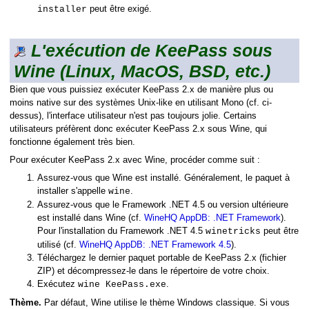
peut être exigé.
installer
L'exécution de KeePass sous
Wine (Linux, MacOS, BSD, etc.)
Bien que vous puissiez exécuter KeePass 2.x de manière plus ou
moins native sur des systèmes Unix-like en utilisant Mono (cf. ci-
dessus), l'interface utilisateur n'est pas toujours jolie. Certains
utilisateurs préfèrent donc exécuter KeePass 2.x sous Wine, qui
fonctionne également très bien.
Pour exécuter KeePass 2.x avec Wine, procéder comme suit :
Assurez-vous que Wine est installé. Généralement, le paquet à
installer s'appelle
.
wine
Assurez-vous que le Framework .NET 4.5 ou version ultérieure
est installé dans Wine (cf.
WineHQ AppDB: .NET Framework
).
Pour l'installation du Framework .NET 4.5
peut être
winetricks
utilisé (cf.
WineHQ AppDB: .NET Framework 4.5
).
Téléchargez le dernier paquet portable de KeePass 2.x (fichier
ZIP) et décompressez-le dans le répertoire de votre choix.
Exécutez
.
wine KeePass.exe
Thème.
Par défaut, Wine utilise le thème Windows classique. Si vous