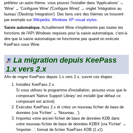
préférez un autre thème, vous pouvez l'installer dans 'Applications' →
'Wine' → 'Configurer Wine' ('Configure Wine)' → onglet 'Intégration au
bureau' ('Desktop Integration'). Des liens vers des thèmes se trouvent
par exemple sur
Wikipédia: Windows XP visual styles
.
Saisie automatique.
Actuellement Wine n'implémente pas toutes les
fonctions de l'API Windows requises pour la saisie automatique, c'est-à-
dire que la saisie automatique ne fonctionne pas quand on exécute
KeePass sous Wine.
La migration depuis KeePass
1.x vers 2.x
Afin de migrer KeePass depuis 1.x vers 2.x, suivre ces étapes :
Installez KeePass 2.x.
Si vous utilisez le programme d'installation, assurez-vous que le
composant 'Native Support Library' est installé (par défaut ce
composant est activé).
Exécutez KeePass 2.x et créez un nouveau fichier de base de
données (via 'Fichier' → 'Nouveau...').
Importez votre ancien fichier de base de données KDB dans
votre nouveau fichier de base de données KDBX (via 'Fichier' →
'Importer...', format de fichier 'KeePass KDB (1.x)').