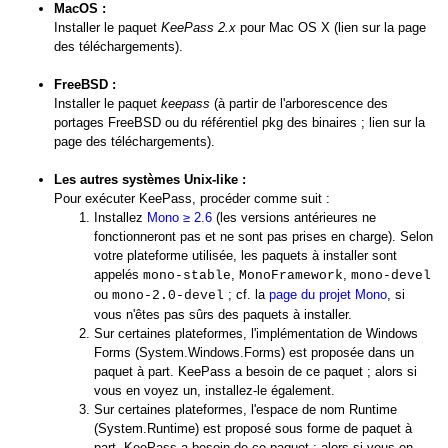
MacOS :
Installer le paquet
KeePass 2.x
pour Mac OS X (lien sur la page
des téléchargements).
FreeBSD :
Installer le paquet
keepass
(à partir de l'arborescence des
portages FreeBSD ou du référentiel pkg des binaires ; lien sur la
page des téléchargements).
Les autres systèmes Unix-like :
Pour exécuter KeePass, procéder comme suit :
Installez
Mono ≥ 2.6
(les versions antérieures ne
fonctionneront pas et ne sont pas prises en charge). Selon
votre plateforme utilisée, les paquets à installer sont
appelés
,
,
mono-stable
MonoFramework
mono-devel
ou
; cf. la
page du projet Mono
, si
mono-2.0-devel
vous n'êtes pas sûrs des paquets à installer.
Sur certaines plateformes, l'implémentation de Windows
Forms (System.Windows.Forms) est proposée dans un
paquet à part. KeePass a besoin de ce paquet ; alors si
vous en voyez un, installez-le également.
Sur certaines plateformes, l'espace de nom Runtime
(System.Runtime) est proposé sous forme de paquet à
part. KeePass a besoin de ce paquet ; alors si vous en