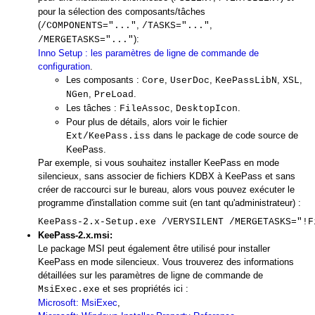
pour la sélection des composants/tâches
(
,
,
/COMPONENTS="..."
/TASKS="..."
):
/MERGETASKS="..."
Inno Setup : les paramètres de ligne de commande de
configuration
.
Les composants :
,
,
,
,
Core
UserDoc
KeePassLibN
XSL
,
.
NGen
PreLoad
Les tâches :
,
.
FileAssoc
DesktopIcon
Pour plus de détails, alors voir le fichier
dans le package de code source de
Ext/KeePass.iss
KeePass.
Par exemple, si vous souhaitez installer KeePass en mode
silencieux, sans associer de fichiers KDBX à KeePass et sans
créer de raccourci sur le bureau, alors vous pouvez exécuter le
programme d'installation comme suit (en tant qu'administrateur) :
KeePass-2.x-Setup.exe /VERYSILENT /MERGETASKS="!F
KeePass-2.x.msi:
Le package MSI peut également être utilisé pour installer
KeePass en mode silencieux. Vous trouverez des informations
détaillées sur les paramètres de ligne de commande de
et ses propriétés ici :
MsiExec.exe
Microsoft: MsiExec
,