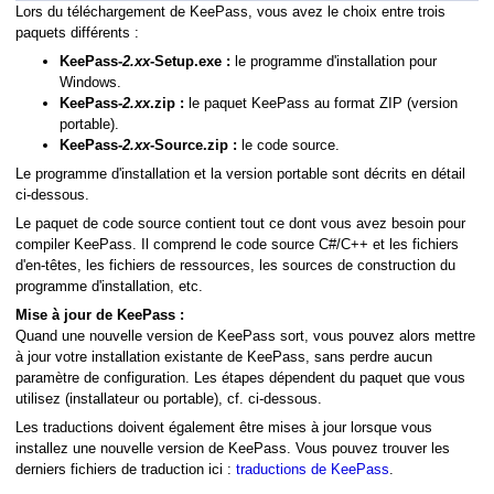
Lors du téléchargement de KeePass, vous avez le choix entre trois
paquets différents :
KeePass-
2.xx
-Setup.exe :
le programme d'installation pour
Windows.
KeePass-
2.xx
.zip :
le paquet KeePass au format ZIP (version
portable).
KeePass-
2.xx
-Source.zip :
le code source.
Le programme d'installation et la version portable sont décrits en détail
ci-dessous.
Le paquet de code source contient tout ce dont vous avez besoin pour
compiler KeePass. Il comprend le code source C#/C++ et les fichiers
d'en-têtes, les fichiers de ressources, les sources de construction du
programme d'installation, etc.
Mise à jour de KeePass :
Quand une nouvelle version de KeePass sort, vous pouvez alors mettre
à jour votre installation existante de KeePass, sans perdre aucun
paramètre de configuration. Les étapes dépendent du paquet que vous
utilisez (installateur ou portable), cf. ci-dessous.
Les traductions doivent également être mises à jour lorsque vous
installez une nouvelle version de KeePass. Vous pouvez trouver les
derniers fichiers de traduction ici :
traductions de KeePass
.