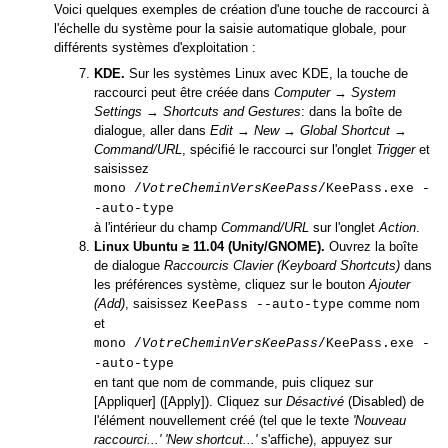
Voici quelques exemples de création d'une touche de raccourci à
l'échelle du système pour la saisie automatique globale, pour
différents systèmes d'exploitation :
KDE.
Sur les systèmes Linux avec KDE, la touche de
raccourci peut être créée dans
Computer
→
System
Settings
→
Shortcuts and Gestures
: dans la boîte de
dialogue, aller dans
Edit
→
New
→
Global Shortcut
→
Command/URL
, spécifié le raccourci sur l'onglet
Trigger
et
saisissez
mono /
VotreCheminVersKeePass
/KeePass.exe -
-auto-type
à l'intérieur du champ
Command/URL
sur l'onglet
Action
.
Linux Ubuntu ≥ 11.04 (Unity/GNOME).
Ouvrez la boîte
de dialogue
Raccourcis Clavier (Keyboard Shortcuts)
dans
les préférences système, cliquez sur le bouton
Ajouter
(Add)
, saisissez
comme nom
KeePass --auto-type
et
mono /
VotreCheminVersKeePass
/KeePass.exe -
-auto-type
en tant que nom de commande, puis cliquez sur
[Appliquer] ([Apply]). Cliquez sur
Désactivé
(Disabled) de
l'élément nouvellement créé (tel que le texte
'Nouveau
raccourci...'
'New shortcut...'
s'affiche), appuyez sur