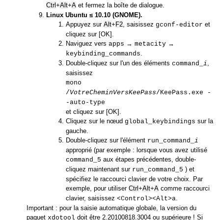
Ctrl
Alt
A
et fermez la boîte de dialogue.
+
+
Linux Ubuntu ≤ 10.10 (GNOME).
Appuyez sur
Alt
F2
, saisissez
et
+
gconf-editor
cliquez sur [OK].
Naviguez vers
→
→
apps
metacity
.
keybinding_commands
Double-cliquez sur l'un des éléments
,
command_
i
saisissez
mono
/
VotreCheminVersKeePass
/KeePass.exe -
-auto-type
et cliquez sur [OK].
Cliquez sur le nœud
sur la
global_keybindings
gauche.
Double-cliquez sur l'élément
run_command_
i
approprié (par exemple : lorsque vous avez utilisé
aux étapes précédentes, double-
command_5
cliquez maintenant sur
) et
run_command_5
spécifiez le raccourci clavier de votre choix. Par
exemple, pour utiliser
Ctrl
Alt
A
comme raccourci
+
+
clavier, saisissez
.
<Control><Alt>a
Important : pour la saisie automatique globale, la version du
paquet
doit être 2.20100818.3004 ou supérieure ! Si
xdotool