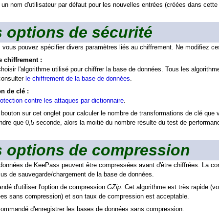
n nom d'utilisateur par défaut pour les nouvelles entrées (créées dans cett
 options de sécurité
, vous pouvez spécifier divers paramètres liés au chiffrement. Ne modifiez c
 chiffrement :
oisir l'algorithme utilisé pour chiffrer la base de données. Tous les algori
consulter
le chiffrement de la base de données
.
n de clé :
rotection contre les attaques par dictionnaire
.
outon sur cet onglet pour calculer le nombre de transformations de clé que v
ndre que 0,5 seconde, alors la moitié du nombre résulte du test de performan
 options de compression
onnées de KeePass peuvent être compressées avant d'être chiffrées. La compr
sus de sauvegarde/chargement de la base de données.
ndé d'utiliser l'option de compression
GZip
. Cet algorithme est très rapide (v
es sans compression) et son taux de compression est acceptable.
ommandé d'enregistrer les bases de données sans compression.