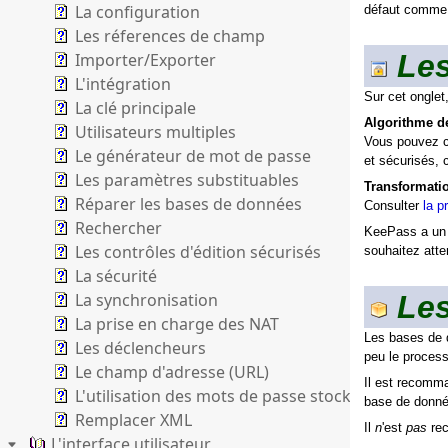
La configuration
défaut comme u
Les réferences de champ
Les
Importer/Exporter
L'intégration
Sur cet onglet
La clé principale
Algorithme de
Utilisateurs multiples
Vous pouvez ch
Le générateur de mot de passe
et sécurisés, 
Les paramètres substituables
Transformatio
Réparer les bases de données
Consulter
la p
Rechercher
KeePass a un b
Les contrôles d'édition sécurisés
souhaitez atte
La sécurité
La synchronisation
Les
La prise en charge des NAT
Les bases de d
Les déclencheurs
peu le proces
Le champ d'adresse (URL)
Il est recomma
L'utilisation des mots de passe stockés
base de donné
Remplacer XML
Il
n
'est
pas
rec
L'interface utilisateur