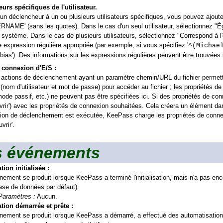
urs spécifiques de l'utilisateur.
r un déclencheur à un ou plusieurs utilisateurs spécifiques, vous pouvez ajoute
RNAME' (sans les quotes). Dans le cas d'un seul utilisateur, sélectionnez "
du système. Dans le cas de plusieurs utilisateurs, sélectionnez "Correspond à
L)
ne expression régulière appropriée (par exemple, si vous spécifiez '
^(Michae
Tobias'). Des informations sur les expressions régulières peuvent être trouvées 
 connexion d'E/S :
 actions de déclenchement ayant un paramètre chemin/URL du fichier permett
 (nom d'utilisateur et mot de passe) pour accéder au fichier ; les propriétés d
 mode passif, etc.) ne peuvent pas être spécifiées ici. Si des propriétés de con
uvrir') avec les propriétés de connexion souhaitées. Cela créera un élément dans
tion de déclenchement est exécutée, KeePass charge les propriétés de connex
vrir'.
 événements
tion initialisée :
nement se produit lorsque KeePass a terminé l'initialisation, mais n'a pas enc
ase de données par défaut).
Paramètres :
Aucun.
tion démarrée et prête :
nement se produit lorsque KeePass a démarré, a effectué des automatisations