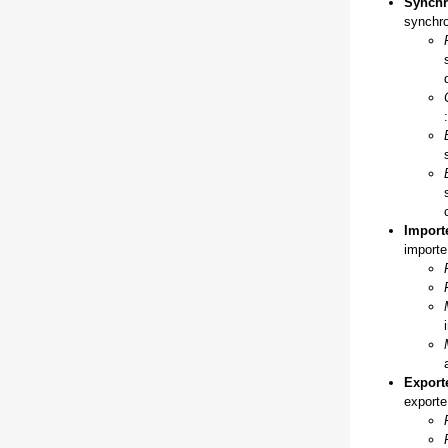
Synchr
synchro
Import
importe
Exporte
exporte