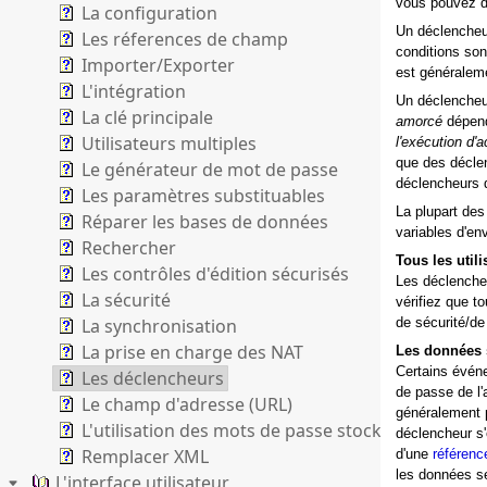
vous pouvez dé
La configuration
Un déclencheu
Les réferences de champ
conditions son
Importer/Exporter
est généraleme
L'intégration
Un déclencheur
La clé principale
amorcé
dépend
Utilisateurs multiples
l'exécution d'a
que des décle
Le générateur de mot de passe
déclencheurs 
Les paramètres substituables
La plupart de
Réparer les bases de données
variables d'en
Rechercher
Tous les utili
Les contrôles d'édition sécurisés
Les déclenche
La sécurité
vérifiez que t
La synchronisation
de sécurité/de 
La prise en charge des NAT
Les données 
Certains évén
Les déclencheurs
de passe de l'
Le champ d'adresse (URL)
généralement 
L'utilisation des mots de passe stockés
déclencheur s'
Remplacer XML
d'une
référen
les données se
L'interface utilisateur