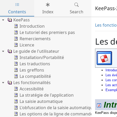
KeePass-
Contents
Index
Search
Skip to main content
KeePass
Les fonctio
Introduction
Le tutoriel des premiers pas
Remerciements
Les d
Licence
Le guide de l'utilisateur
Installation/Portabilité
Les traductions
Les greffons
Introdu
Les év
La compatibilité
Les con
Les fonctionnalités
Les act
Accessibilité
Exempl
La stratégie de l'application
La saisie automatique
Int
L'obfuscation de la saisie automatique
KeePass dispo
Les options de la ligne de commande