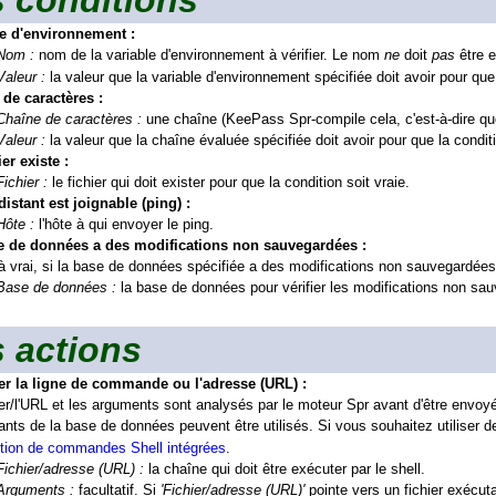
 conditions
le d'environnement :
Nom :
nom de la variable d'environnement à vérifier. Le nom
ne
doit
pas
être e
Valeur :
la valeur que la variable d'environnement spécifiée doit avoir pour que 
de caractères :
Chaîne de caractères :
une chaîne (KeePass Spr-compile cela, c'est-à-dire qu
Valeur :
la valeur que la chaîne évaluée spécifiée doit avoir pour que la conditi
ier existe :
Fichier :
le fichier qui doit exister pour que la condition soit vraie.
distant est joignable (ping) :
Hôte :
l'hôte à qui envoyer le ping.
e de données a des modifications non sauvegardées :
à vrai, si la base de données spécifiée a des modifications non sauvegardées
Base de données :
la base de données pour vérifier les modifications non sa
 actions
er la ligne de commande ou l'adresse (URL) :
ier/l'URL et les arguments sont analysés par le moteur Spr avant d'être envoyé
nts de la base de données peuvent être utilisés. Si vous souhaitez utilise
tion de commandes Shell intégrées
.
Fichier/adresse (URL) :
la chaîne qui doit être exécuter par le shell.
Arguments :
facultatif. Si
'Fichier/adresse (URL)'
pointe vers un fichier exécut