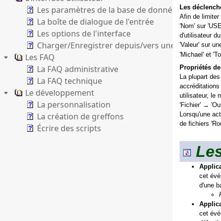
Les déclenche
Les paramètres de la base de données
Afin de limite
La boîte de dialogue de l'entrée
'Nom' sur 'USE
Les options de l'interface
d'utilisateur 
Charger/Enregistrer depuis/vers une adresse (UR
'Valeur' sur u
'Michael' et '
Les FAQ
La FAQ administrative
Propriétés de
La plupart des
La FAQ technique
accréditations
Le développement
utilisateur, le
La personnalisation
'Fichier' → 'O
Lorsqu'une ac
La création de greffons
de fichiers 'Rou
Écrire des scripts
Les
Applica
cet évé
d'une b
Applica
cet évé