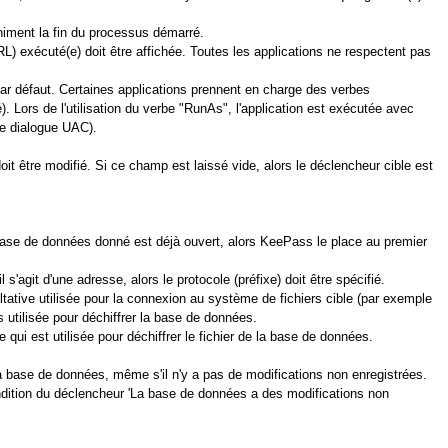
niment la fin du processus démarré.
L) exécuté(e) doit être affichée. Toutes les applications ne respectent pas
e par défaut. Certaines applications prennent en charge des verbes
 Lors de l'utilisation du verbe "RunAs", l'application est exécutée avec
 de dialogue UAC).
it être modifié. Si ce champ est laissé vide, alors le déclencheur cible est
 base de données donné est déjà ouvert, alors KeePass le place au premier
 s'agit d'une adresse, alors le protocole (préfixe) doit être spécifié.
ltative utilisée pour la connexion au système de fichiers cible (par exemple
 utilisée pour déchiffrer la base de données.
e qui est utilisée pour déchiffrer le fichier de la base de données.
la base de données, même s'il n'y a pas de modifications non enregistrées.
condition du déclencheur 'La base de données a des modifications non