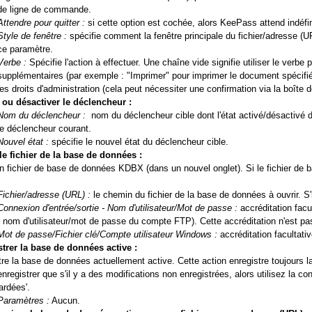
de ligne de commande.
Attendre pour quitter :
si cette option est cochée, alors KeePass attend indéfi
Style de fenêtre :
spécifie comment la fenêtre principale du fichier/adresse (UR
ce paramètre.
Verbe :
Spécifie l'action à effectuer. Une chaîne vide signifie utiliser le verb
supplémentaires (par exemple : "Imprimer" pour imprimer le document spécifié).
les droits d'administration (cela peut nécessiter une confirmation via la boîte
 ou désactiver le déclencheur :
Nom du déclencheur :
nom du déclencheur cible dont l'état activé/désactivé do
le déclencheur courant.
Nouvel état :
spécifie le nouvel état du déclencheur cible.
le fichier de la base de données :
n fichier de base de données KDBX (dans un nouvel onglet). Si le fichier de
Fichier/adresse (URL) :
le chemin du fichier de la base de données à ouvrir. S'il
Connexion d'entrée/sortie - Nom d'utilisateur/Mot de passe :
accréditation facu
: nom d'utilisateur/mot de passe du compte FTP). Cette accréditation n'est pas
Mot de passe/Fichier clé/Compte utilisateur Windows :
accréditation facultativ
trer la base de données active :
tre la base de données actuellement active. Cette action enregistre toujours 
enregistrer que s'il y a des modifications non enregistrées, alors utilisez la 
rdées'.
Paramètres :
Aucun.