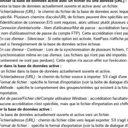
oniser la base de données active avec un fichier ou une adresse (URL) :
nise la base de données actuellement ouverte et active avec un fichier.
Fichier/adresse (URL) :
le chemin du fichier de la base de données avec lequel s
spécifié. Plusieurs chemins d'accès/URL de fichiers peuvent être spécifiés en
d'identification de connexion E/S sont requises, alors utilisez plutôt plusieurs 
Connexion d'entrée/sortie - Nom d'utilisateur/Mot de passe :
accréditation facu
: nom d'utilisateur/mot de passe du compte FTP). Cette accréditation n'est pas
En cas d'erreur - Silencieux :
Si cette option est activée, KeePass n'affiche pas
sauf si l'enregistrement de la base de données active échoue.
En cas d'erreur - Continuer :
Lors de la synchronisation de plusieurs fichiers, 
synchronisation même en cas d'erreur. Les fichiers qui n'ont pas été importés
contiennent ne sont pas perdues). Cette option n'a aucun effet sur l'exécutio
er dans la base de données active :
 un fichier dans la base de données actuellement ouverte et active.
Fichier/adresse (URL) :
le chemin du fichier source à importer. S'il s'agit d'une 
Format de fichier :
spécifie le format d'importation (voir la boîte de dialogue d'
Méthode :
spécifie le comportement des groupes/entrées qui existent à la fois
importation.
Mot de passe/Fichier clé/Compte utilisateur Windows :
accréditation facultative
aucune accréditation n'est spécifiée, mais que le fichier d'importation est chif
r la base de données active :
 la base de données actuellement ouverte et active vers un fichier.
Fichier/adresse (URL) :
chemin du fichier cible vers lequel exporter. S'il s'agit 
Format de fichier :
spécifie le format d'exportation (voir la boîte de dialogue d