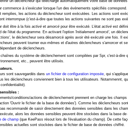
finir un déclencheur qui télécharge automatiquement votre base de données s
r commence à s'exécuter lorsque l'
un
des événements spécifiés correspond. Lo
t remplies, les actions du déclencheur sont exécutées. Les actions sont exé
nt interrompue (c'est-à-dire que toutes les actions suivantes ne sont pas ex
 doit être à la fois
activé
et
amorcé
pour être exécuté. L'état
activé
est défini
 de l'état du programme. En activant l'option
'Initialement amorcé'
, un décle
ctions'
, le déclencheur sera désamorcé après avoir été exécuté une fois. Il ex
ncheurs peuvent tourner eux-mêmes et d'autres déclencheurs s'amorcer et se
dépendant de déclencheurs.
s chaînes du système de déclenchement sont compilées par Spr, c'est-à-dire
vironnement, etc., peuvent être utilisés.
sateurs.
urs sont sauvegardés dans
un fichier de configuration imposée
, qui s'appliqu
ous les déclencheurs conviennent bien à tous les utilisateurs. Notammennt, q
confidentialité).
sensibles :
ements/conditions/actions de déclenchement prennent en charge les champs p
action 'Ouvrir le fichier de la base de données'). Comme les déclencheurs sont e
pas recommandé de saisir directement des données sensibles dans les champ
exécute, alors les données sensibles peuvent être stockées dans la base de 
ce de champ
(que KeePass résout lors de l'évaluation du champ). De cette faço
nsibles actuelles sont stockées dans le fichier de base de données chiffré.