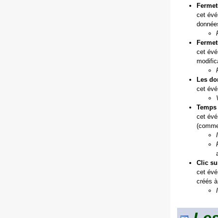
Fermetu
cet évé
données
Fermetu
cet évé
modific
Les do
cet évé
Temps 
cet évé
(comme 
Clic su
cet évé
créés à