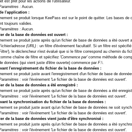
et est prêt pour les actions de l'utilisateur.
Paramètres :
Aucun.
de l'application :
nement se produit lorsque KeePass est sur le point de quitter. Les bases de
nt toujours valides.
Paramètres :
Aucun.
ier de la base de données est ouvert :
nement se produit juste après qu'un fichier de base de données a été ouvert
Fichier/adresse (URL) :
un filtre d'événement facultatif. Si un filtre est spécif
Filtre'
), le déclencheur n'est évalué que si le filtre correspond au chemin du 
comme chaîne de filtre et spécifiez
'Commence par'
comme méthode de compara
de données (qui vient juste d'être ouverte) commence par
F:\
.
vant l'enregistrement du fichier de la base de données :
nement se produit juste avant l'enregistrement d'un fichier de base de donnée
Paramètres :
voir l'événement 'Le fichier de la base de données est ouvert'.
ier de la base de données a été enregistré :
nement se produit juste après qu'un fichier de base de données a été enregis
Paramètres :
voir l'événement 'Le fichier de la base de données est ouvert'.
vant la synchronisation du fichier de la base de données :
nement se produit juste avant qu'un fichier de base de données ne soit synch
Paramètres :
voir l'événement 'Le fichier de la base de données est ouvert'.
ier de la base de données vient juste d'être synchronisé :
nement se produit juste après qu'un fichier de base de données a été synchro
Paramètres :
voir l'événement 'Le fichier de la base de données est ouvert'.