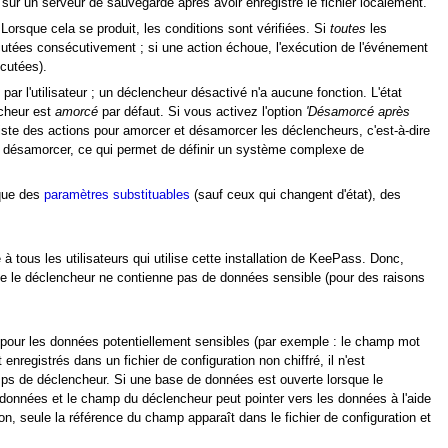
ur un serveur de sauvegarde après avoir enregistré le fichier localement.
rsque cela se produit, les conditions sont vérifiées. Si
toutes
les
cutées consécutivement ; si une action échoue, l'exécution de l'événement
écutées).
 par l'utilisateur ; un déclencheur désactivé n'a aucune fonction. L'état
ncheur est
amorcé
par défaut. Si vous activez l'option
'Désamorcé après
iste des actions pour amorcer et désamorcer les déclencheurs, c'est-à-dire
 désamorcer, ce qui permet de définir un système complexe de
 que des
paramètres substituables
(sauf ceux qui changent d'état), des
e à tous les utilisateurs qui utilise cette installation de KeePass. Donc,
ue le déclencheur ne contienne pas de données sensible (pour des raisons
our les données potentiellement sensibles (par exemple : le champ mot
nregistrés dans un fichier de configuration non chiffré, il n'est
s de déclencheur. Si une base de données est ouverte lorsque le
données et le champ du déclencheur peut pointer vers les données à l'aide
n, seule la référence du champ apparaît dans le fichier de configuration et