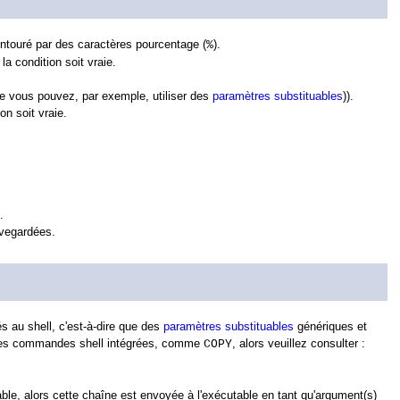
ntouré par des caractères pourcentage (
).
%
la condition soit vraie.
e vous pouvez, par exemple, utiliser des
paramètres substituables
)).
on soit vraie.
.
uvegardées.
s au shell, c'est-à-dire que des
paramètres substituables
génériques et
r des commandes shell intégrées, comme
, alors veuillez consulter :
COPY
able, alors cette chaîne est envoyée à l'exécutable en tant qu'argument(s)