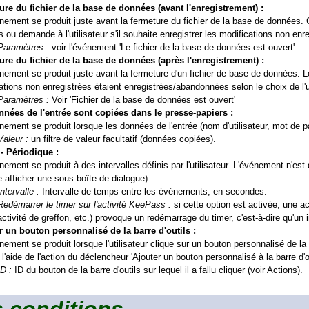
re du fichier de la base de données (avant l'enregistrement) :
nement se produit juste avant la fermeture du fichier de la base de données
 ou demande à l'utilisateur s'il souhaite enregistrer les modifications non enr
Paramètres :
voir l'événement 'Le fichier de la base de données est ouvert'.
re du fichier de la base de données (après l'enregistrement) :
nement se produit juste avant la fermeture d'un fichier de base de données. L
ations non enregistrées étaient enregistrées/abandonnées selon le choix de l'ut
Paramètres :
Voir 'Fichier de la base de données est ouvert'
nnées de l'entrée sont copiées dans le presse-papiers :
nement se produit lorsque les données de l'entrée (nom d'utilisateur, mot de 
Valeur :
un filtre de valeur facultatif (données copiées).
- Périodique :
nement se produit à des intervalles définis par l'utilisateur. L'événement n'e
afficher une sous-boîte de dialogue).
Intervalle :
Intervalle de temps entre les événements, en secondes.
Redémarrer le timer sur l'activité KeePass :
si cette option est activée, une ac
activité de greffon, etc.) provoque un redémarrage du timer, c'est-à-dire qu'un
r un bouton personnalisé de la barre d'outils :
nement se produit lorsque l'utilisateur clique sur un bouton personnalisé de la 
 l'aide de l'action du déclencheur 'Ajouter un bouton personnalisé à la barre d'ou
ID :
ID du bouton de la barre d'outils sur lequel il a fallu cliquer (voir Actions).