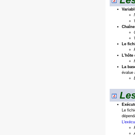
Les
Variab
Chaîne 
Le fich
L'hôte 
La bas
évalue 
Les
Exécut
Le fich
dépenda
L'exécu