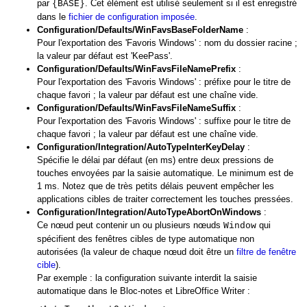
par
. Cet élément est utilisé seulement si il est enregistré
{BASE}
dans le
fichier de configuration imposée
.
Configuration/Defaults/WinFavsBaseFolderName
:
Pour l'exportation des 'Favoris Windows' : nom du dossier racine ;
la valeur par défaut est 'KeePass'.
Configuration/Defaults/WinFavsFileNamePrefix
:
Pour l'exportation des 'Favoris Windows' : préfixe pour le titre de
chaque favori ; la valeur par défaut est une chaîne vide.
Configuration/Defaults/WinFavsFileNameSuffix
:
Pour l'exportation des 'Favoris Windows' : suffixe pour le titre de
chaque favori ; la valeur par défaut est une chaîne vide.
Configuration/Integration/AutoTypeInterKeyDelay
:
Spécifie le délai par défaut (en ms) entre deux pressions de
touches envoyées par la saisie automatique. Le minimum est de
1 ms. Notez que de très petits délais peuvent empêcher les
applications cibles de traiter correctement les touches pressées.
Configuration/Integration/AutoTypeAbortOnWindows
:
Ce nœud peut contenir un ou plusieurs nœuds
qui
Window
spécifient des fenêtres cibles de type automatique non
autorisées (la valeur de chaque nœud doit être un
filtre de fenêtre
cible
).
Par exemple : la configuration suivante interdit la saisie
automatique dans le Bloc-notes et LibreOffice Writer :