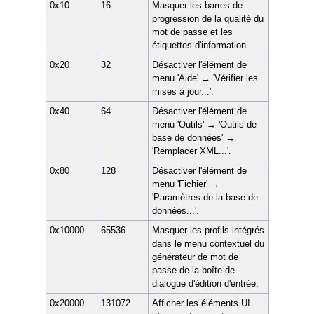
0x10
16
Masquer les barres de
 stockés
progression de la qualité du
mot de passe et les
étiquettes d'information.
0x20
32
Désactiver l'élément de
menu 'Aide' → 'Vérifier les
mises à jour...'.
onnées
0x40
64
Désactiver l'élément de
menu 'Outils' → 'Outils de
base de données' →
'Remplacer XML...'.
0x80
128
Désactiver l'élément de
s une adresse (URL)
menu 'Fichier' →
'Paramètres de la base de
données...'.
0x10000
65536
Masquer les profils intégrés
dans le menu contextuel du
générateur de mot de
passe de la boîte de
dialogue d'édition d'entrée.
0x20000
131072
Afficher les éléments UI