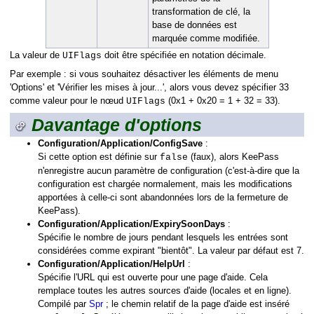
transformation de clé, la
base de données est
marquée comme modifiée.
La valeur de
doit être spécifiée en notation décimale.
UIFlags
Par exemple : si vous souhaitez désactiver les éléments de menu
'Options' et 'Vérifier les mises à jour...', alors vous devez spécifier 33
comme valeur pour le nœud
(0x1 + 0x20 = 1 + 32 = 33).
UIFlags
Davantage d'options
Configuration/Application/ConfigSave
:
Si cette option est définie sur
(faux), alors KeePass
false
n'enregistre aucun paramètre de configuration (c'est-à-dire que la
configuration est chargée normalement, mais les modifications
apportées à celle-ci sont abandonnées lors de la fermeture de
KeePass).
Configuration/Application/ExpirySoonDays
:
Spécifie le nombre de jours pendant lesquels les entrées sont
considérées comme expirant "bientôt". La valeur par défaut est 7.
Configuration/Application/HelpUrl
:
Spécifie l'URL qui est ouverte pour une page d'aide. Cela
remplace toutes les autres sources d'aide (locales et en ligne).
Compilé par
Spr
; le chemin relatif de la page d'aide est inséré