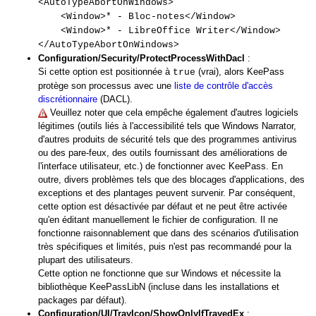
<AutoTypeAbortOnWindows>
<Window>* - Bloc-notes</Window>
<Window>* - LibreOffice Writer</Window>
</AutoTypeAbortOnWindows>
Configuration/Security/ProtectProcessWithDacl
:
Si cette option est positionnée à
(vrai), alors KeePass
true
protège son processus avec une
liste de contrôle d'accès
discrétionnaire
(DACL).
Veuillez noter que cela empêche également d'autres logiciels
légitimes (outils liés à l'accessibilité tels que Windows Narrator,
d'autres produits de sécurité tels que des programmes antivirus
ou des pare-feux, des outils fournissant des améliorations de
l'interface utilisateur, etc.) de fonctionner avec KeePass. En
outre, divers problèmes tels que des blocages d'applications, des
exceptions et des plantages peuvent survenir. Par conséquent,
cette option est désactivée par défaut et ne peut être activée
qu'en éditant manuellement le fichier de configuration. Il ne
fonctionne raisonnablement que dans des scénarios d'utilisation
très spécifiques et limités, puis n'est pas recommandé pour la
plupart des utilisateurs.
Cette option ne fonctionne que sur Windows et nécessite la
bibliothèque KeePassLibN (incluse dans les installations et
packages par défaut).
Configuration/UI/TrayIcon/ShowOnlyIfTrayedEx
: