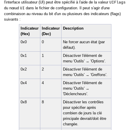
l'interface utilisateur (UI) peut être spécifié à l'aide de la valeur
UIFlags
du nœud
dans le fichier de configuration. Il peut s'agir d'une
UI
combinaison au niveau du bit d'un ou plusieurs des indicateurs (flags)
suivants :
Indicateur
Indicateur
Description
(Hex)
(Dec)
0x0
0
Ne forcer aucun état (par
défaut).
0x1
1
Désactiver l'élément de
menu 'Outils' → 'Options'.
s
0x2
2
Désactiver l'élément de
menu 'Outils' → 'Greffons'.
0x4
4
Désactiver l'élément de
menu 'Outils' →
'Déclencheurs'.
0x8
8
Désactiver les contrôles
pour spécifier après
combien de jours la clé
principale devrait/doit être
changée.