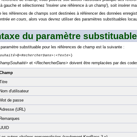
s à gauche et sélectionnez 'Insérer une référence à un champ'), soit insérer m
 les références de champs sont destinées à référencer des données enregis
ntrée en cours
, alors vous devrez utiliser des paramètres substituables lo
taxe du paramètre substituable
paramètre substituable pour les références de champ est la suivante :
ouhaité>
@
<RechercherDans>
:
<Texte>
}
hampSouhaité>
et
<RechercherDans>
doivent être remplacées par des codes 
Champ
Titre
Nom d'utilisateur
Mot de passe
Adresse (URL)
Remarques
UUID
Les autres chaînes personnalisées
(seulement KeePass 2.x)