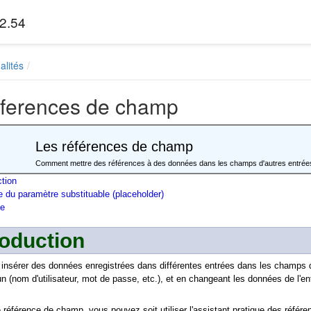
2.54
alités
éferences de champ
Les références de champ
Comment mettre des références à des données dans les champs d'autres entrée
ction
 du paramètre substituable (placeholder)
e
roduction
nsérer des données enregistrées dans différentes entrées dans les champs d'
nom d'utilisateur, mot de passe, etc.), et en changeant les données de l'entré
 référence de champ, vous pouvez soit utiliser l'assistant pratique des référe