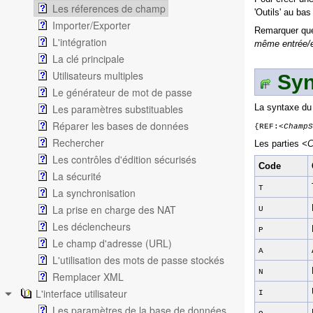
Les réferences de champ
'Outils' au ba
Importer/Exporter
Remarquer que
L'intégration
même entrée/e
La clé principale
Utilisateurs multiples
Syn
Le générateur de mot de passe
Les paramètres substituables
La syntaxe du 
Réparer les bases de données
{REF:
<ChampS
Rechercher
Les parties
<C
Les contrôles d'édition sécurisés
Code
La sécurité
T
La synchronisation
La prise en charge des NAT
U
Les déclencheurs
P
Le champ d'adresse (URL)
A
L'utilisation des mots de passe stockés
N
Remplacer XML
L'interface utilisateur
I
Les paramètres de la base de données