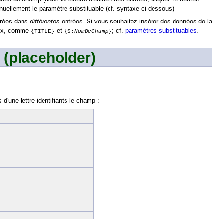
anuellement le paramètre substituable (cf. syntaxe ci-dessous).
trées dans
différentes
entrées. Si vous souhaitez insérer des données de la
caux, comme
et
; cf.
paramètres substituables
.
{TITLE}
{S:
NomDeChamp
}
 (placeholder)
d'une lettre identifiants le champ :