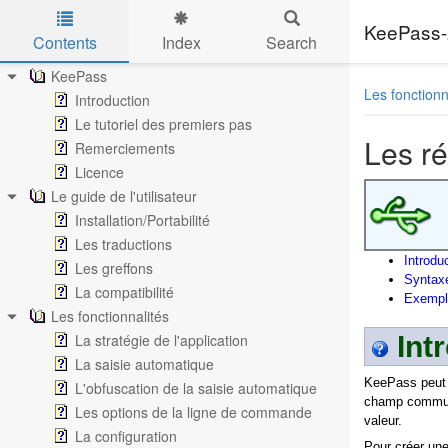
KeePass-
Contents
Index
Search
Skip to main content
KeePass
Les fonctionn
Introduction
Le tutoriel des premiers pas
Les r
Remerciements
Licence
Le guide de l'utilisateur
Installation/Portabilité
Les traductions
Introdu
Les greffons
Syntaxe
La compatibilité
Exempl
Les fonctionnalités
La stratégie de l'application
Int
La saisie automatique
KeePass peut i
L'obfuscation de la saisie automatique
champ commun (
Les options de la ligne de commande
valeur.
La configuration
Pour créer une