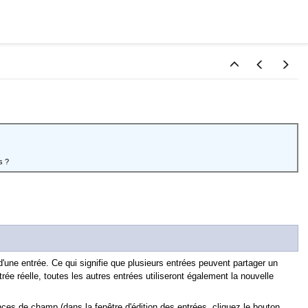
s ?
une entrée. Ce qui signifie que plusieurs entrées peuvent partager un
e réelle, toutes les autres entrées utiliseront également la nouvelle
nces de champ (dans la fenêtre d'édition des entrées, cliquez le bouton