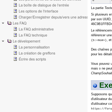
O
La boîte de dialogue de l'entrée
La partie
Text
Les options de l'interface
Si plusieurs e
Charger/Enregistrer depuis/vers une adresse (URL)
par son UUID,
Les FAQ
46C9B1FFBD
La FAQ administrative
Le référencem
La FAQ technique
référencer une
, e
Le dévelopement
{S:
<Nom>
}
La personnalisation
Des chaînes pe
La création de greffons
pour les détail
Écrire des scripts
Vous pouvez ut
mais
ne peut
O
ChampSouhai
Exe
Supposons que
d'utilisateur 
d'utilisateur c
https://foru