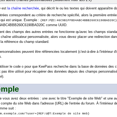
e
est
la chaîne recherchée
, qui décrit le ou les textes qui doivent apparaître
ntrées correspondent au critère de recherche spécifié, alors la première entrée 
 qui est unique. Exemple :
{REF:P@I:46C9B1FFBD4ABC4BBB260C6190BAD20C}
4ABC4BBB260C6190BAD20C comme UUID.
ent des champs des autres entrées ne fonctionne qu'avec les champs standard
 chaîne utilisateur personnalisée, alors vous devez placer une redirection dan
t la référence du champ standard.
rsonnalisées peuvent être référencées localement (c'est-à-dire à l'intérieur d'
s.
iliser le code
pour que KeePass recherche dans la base de données des cham
O
 pas être utilisé pour récupérer des données depuis des champs personnalisés
té
).
mple
 vous avez deux entrées : une avec le titre "Exemple de site Web" et une av
du compte du site Web dans l'adresse (URL) de l'entrée du forum. À l'intérieur 
omme suit :
m.exemple.com/?user={REF:U@T:Exemple de site Web}