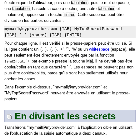
électronique de l'utilisateur, puis une
tabulation
, puis le mot de passe,
une
tabulation
, bascule la case à cocher, une autre
tabulation
et
finalement, appuie sur la touche
Entrée
. Cette séquence peut être
divisée en les parties suivantes :
mymail@myprovider.com {TAB} MyTopSecretPassword
{TAB} ' ' (space) {TAB} {ENTER}
Pour chaque ligne, il est vérifié si le presse-papiers peut être utilisé. Si
la ligne contient un '{', '}', '(', ')', '+', '^', '%' ou un
whitespace
(espace), elle
peut seulement être directement envoyée que par la fonction
. '+' par exemple presse la touche
Maj
, il ne devrait pas être
SendInput
copier/coller en tant que caractère '+'. Les espaces ne peuvent pas non
plus être copiés/collés, parce qu'ils sont habituellement utilisés pour
cocher les cases.
Dans l'exemple ci-dessus, "mymail@myprovider.com" et
"MyTopSecretPassword" peuvent être envoyés en utilisant le presse-
papiers.
En divisant les secrets
Transférons "mymail@myprovider.com" à l'application cible en utilisant
de l'obfuscation de la saisie automatique à deux canaux.