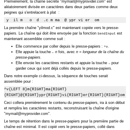
Premièrement, la chaîne secrète "mymail@myprovider.com" est
aléatoirement divisée en caractères dans deux parties comme deux
peignes qui s'entrelacent à plat :
y il m o d .c m ma @ ypr vi er om
La première chaîne "yilmod.c" est maintenant copiée vers le presse-
papiers. La chaîne qui doit être envoyée par la fonction
est
SendInput
maintenant assemblée comme suit :
Elle commence par coller depuis le presse-papiers :
.
^v
Elle appuie la touche
n
fois, avec
n = longueur de la chaîne du
←
presse-papiers
.
Elle envoie les caractères restants et appuie la touche
pour
→
garder ceux qui sont déjà collés depuis le presse-papiers.
Dans notre exemple ci-dessus, la séquence de touches serait
assemblée pour :
^v{LEFT 8}m{RIGHT}ma{RIGHT}
{RIGHT}@{RIGHT}ypr{RIGHT}vi{RIGHT}er{RIGHT}{RIGHT}om
Ceci collera premièrement le contenu du presse-papiers, ira à son début
et remplira les caractères restants, reconstruisant la chaîne d'origine
"mymail@myprovider.com".
Le temps de rétention dans le presse-papiers pour la première partie de
chaîne est minimal. Il est copié vers le presse-papiers, collé dans