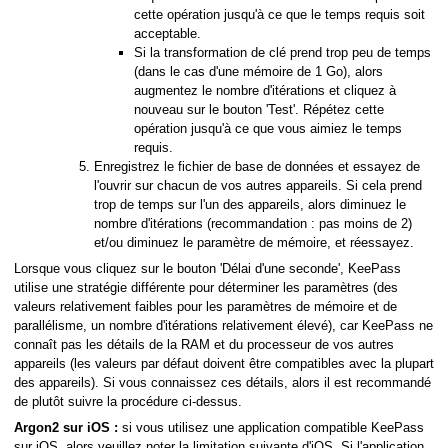
cette opération jusqu'à ce que le temps requis soit
acceptable.
Si la transformation de clé prend trop peu de temps
(dans le cas d'une mémoire de 1 Go), alors
augmentez le nombre d'itérations et cliquez à
nouveau sur le bouton 'Test'. Répétez cette
opération jusqu'à ce que vous aimiez le temps
requis.
Enregistrez le fichier de base de données et essayez de
l'ouvrir sur chacun de vos autres appareils. Si cela prend
trop de temps sur l'un des appareils, alors diminuez le
nombre d'itérations (recommandation : pas moins de 2)
et/ou diminuez le paramètre de mémoire, et réessayez.
Lorsque vous cliquez sur le bouton 'Délai d'une seconde', KeePass
utilise une stratégie différente pour déterminer les paramètres (des
valeurs relativement faibles pour les paramètres de mémoire et de
parallélisme, un nombre d'itérations relativement élevé), car KeePass ne
connaît pas les détails de la RAM et du processeur de vos autres
appareils (les valeurs par défaut doivent être compatibles avec la plupart
des appareils). Si vous connaissez ces détails, alors il est recommandé
de plutôt suivre la procédure ci-dessus.
Argon2 sur iOS :
si vous utilisez une application compatible KeePass
sur iOS, alors veuillez noter la limitation suivante d'iOS. Si l'application