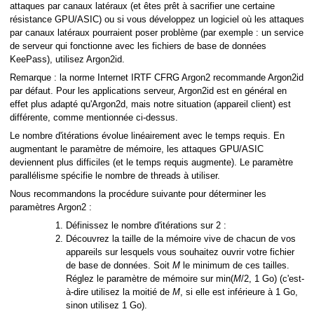
attaques par canaux latéraux (et êtes prêt à sacrifier une certaine
résistance GPU/ASIC) ou si vous développez un logiciel où les attaques
par canaux latéraux pourraient poser problème (par exemple : un service
de serveur qui fonctionne avec les fichiers de base de données
KeePass), utilisez Argon2id.
Remarque : la norme Internet IRTF CFRG Argon2 recommande Argon2id
par défaut. Pour les applications serveur, Argon2id est en général en
effet plus adapté qu'Argon2d, mais notre situation (appareil client) est
différente, comme mentionnée ci-dessus.
Le nombre d'itérations évolue linéairement avec le temps requis. En
augmentant le paramètre de mémoire, les attaques GPU/ASIC
deviennent plus difficiles (et le temps requis augmente). Le paramètre
parallélisme spécifie le nombre de threads à utiliser.
Nous recommandons la procédure suivante pour déterminer les
paramètres Argon2 :
Définissez le nombre d'itérations sur 2 :
Découvrez la taille de la mémoire vive de chacun de vos
appareils sur lesquels vous souhaitez ouvrir votre fichier
de base de données. Soit
M
le minimum de ces tailles.
Réglez le paramètre de mémoire sur min(
M
/2, 1 Go) (c'est-
à-dire utilisez la moitié de
M
, si elle est inférieure à 1 Go,
sinon utilisez 1 Go).