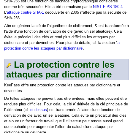
SHA-256 est une fonction de hachage cryptographique considérée
comme très sécurisée. Elle a été normalisée par le
NIST FIPS 180-4
.
L'
attaque contre SHA-1
découverte en 2005 n'affecte pas la sécurité de
SHA-256.
Afin de générer la clé de l'algorithme de chiffrement,
K
est transformée à
l'aide d'une fonction de dérivation de clé (avec un sel aléatoire). Cela
évite le précalcul des clés et rend plus difficiles les attaques par
dictionnaire et par devinettes. Pour plus de détails, cf. la section '
la
protection contre les attaques par dictionnaire
'.
La protection contre les
attaques par dictionnaire
KeePass offre une protection contre les attaques par dictionnaire et
devinettes.
De telles attaques ne peuvent pas être évitées, mais elles peuvent être
rendues plus difficiles. Pour cela, la clé
K
dérivée de la clé principale de
l'utilisateur (cf.
ci-dessus
) est transformée à l'aide d'une fonction de
dérivation de clé avec un sel aléatoire. Cela évite un précalcul des clés
et ajoute un facteur de travail que l'utilisateur peut rendre aussi grand
que souhaité pour augmenter l'effort de calcul d'une attaque par
dictionnaire ou devinette.