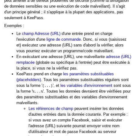
peut amener à de sérieux problèmes de sécurité (comme la divulgation
de données sensibles ou une exécution de code malveillant). Il s'agit
d'un principe général ; il s'applique à la plupart des applications, pas
seulement à KeePass.
Exemples :
Le
champ Adresse (URL)
d'une entrée prend en charge
l'exécution d'une
ligne de commande
. Donc, si vous (saisissez
et) exécutez une adresse (URL) sans d'abord la vérifier, alors
vous pourriez exécuter un programme/code malveillant.
En exécutant une adresse (URL), une malveillante
adresse (URL)
remplacée
(globale ou spécifique à l'entrée) peut être exécutée à
la place, si vous ne la vérifiez pas.
KeePass prend en charge
les paramètres substituables
(placeholders)
. Tous les paramètres substituables réguliers sont
sous la forme '
', et
les variables d'environnement
sont sous
{...}
la forme '
'. Toutes les données devraient être vérifiées pour
%...%
des paramètres substituables et des variables d'environnement
malveillants.
Les références de champ
peuvent insérer les données
d'autres entrées dans la donnée courante. Par exemple :
si vous avez un compte Facebook, saisir et exécuter
l'adresse (URL) suivante pourrait envoyer votre nom
d'utilisateur et mot de passe Facebook au serveur