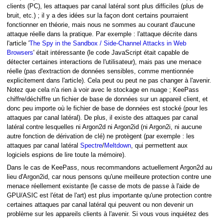
clients (PC), les attaques par canal latéral sont plus difficiles (plus de
bruit, etc.) ; il y a des idées sur la façon dont certains pourraient
fonctionner en théorie, mais nous ne sommes au courant d'aucune
attaque réelle dans la pratique. Par exemple : l'attaque décrite dans
l'article '
The Spy in the Sandbox / Side-Channel Attacks in Web
Browsers
' était intéressante (le code JavaScript était capable de
détecter certaines interactions de l'utilisateur), mais pas une menace
réelle (pas d'extraction de données sensibles, comme mentionnée
explicitement dans l'article). Cela peut ou peut ne pas changer à l'avenir.
Notez que cela n'a rien à voir avec le stockage en nuage ; KeePass
chiffre/déchiffre un fichier de base de données sur un appareil client, et
donc peu importe où le fichier de base de données est stocké (pour les
attaques par canal latéral). De plus, il existe des attaques par canal
latéral contre lesquelles ni Argon2d ni Argon2id (ni Argon2i, ni aucune
autre fonction de dérivation de clé) ne protègent (par exemple : les
attaques par canal latéral
Spectre
/
Meltdown
, qui permettent aux
logiciels espions de lire toute la mémoire).
Dans le cas de KeePass, nous recommandons actuellement Argon2d au
lieu d'Argon2id, car nous pensons qu'une meilleure protection contre une
menace réellement existante (le casse de mots de passe à l'aide de
GPU/ASIC est l'état de l'art) est plus importante qu'une protection contre
certaines attaques par canal latéral qui peuvent ou non devenir un
problème sur les appareils clients à l'avenir. Si vous vous inquiétez des