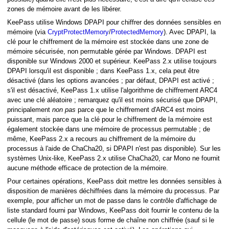
zones de mémoire avant de les libérer.
KeePass utilise Windows DPAPI pour chiffrer des données sensibles en
mémoire (via
CryptProtectMemory
/
ProtectedMemory
). Avec DPAPI, la
clé pour le chiffrement de la mémoire est stockée dans une zone de
mémoire sécurisée, non permutable gérée par Windows. DPAPI est
disponible sur Windows 2000 et supérieur. KeePass 2.x utilise toujours
DPAPI lorsqu'il est disponible ; dans KeePass 1.x, cela peut être
désactivé (dans les options avancées ; par défaut, DPAPI est activé ;
s'il est désactivé, KeePass 1.x utilise l'algorithme de chiffrement ARC4
avec une clé aléatoire ; remarquez qu'il est moins sécurisé que DPAPI,
principalement
non pas
parce que le chiffrement d'ARC4 est moins
puissant, mais parce que la clé pour le chiffrement de la mémoire est
également stockée dans une mémoire de processus permutable ; de
même, KeePass 2.x a recours au chiffrement de la mémoire du
processus à l'aide de ChaCha20, si DPAPI n'est pas disponible). Sur les
systèmes Unix-like, KeePass 2.x utilise ChaCha20, car Mono ne fournit
aucune méthode efficace de protection de la mémoire.
Pour certaines opérations, KeePass doit mettre les données sensibles à
disposition de manières déchiffrées dans la mémoire du processus. Par
exemple, pour afficher un mot de passe dans le contrôle d'affichage de
liste standard fourni par Windows, KeePass doit fournir le contenu de la
cellule (le mot de passe) sous forme de chaîne non chiffrée (sauf si le