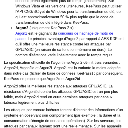
données prend également plus de temps (linéairement). Sur
Windows Vista et les versions ultérieures, KeePass peut utiliser
l'API CNG/BCrypt de Windows pour la transformation de clé, ce
qui est approximativement 50 % plus rapide que le code de
transformation de clé intégré dans KeePass.
Argon2
(uniquement KeePass 2.x) :
Argon2
est le gagnant du
concours de hachage de mots de
passe
. Le principal avantage d'Argon2 par rapport à AES-KDF est
qu'il offre une meilleure résistance contre les attaques par
GPU/ASIC (en raison de sa fonction mémoire en dure). Le
nombre d'itérations varie linéairement avec le temps requis.
La spécification officielle de l'algorithme Argon2 définit trois variantes :
Argon2d, Argon2id et Argon2i. Argon2i est la variante la moins adaptée
dans notre cas (fichier de base de données KeePass) ; par conséquent,
KeePass ne propose que Argon2d et Argon2id.
Argon2d offre la meilleure résistance aux attaques GPU/ASIC. La
résistance d'Argon2id contre les attaques GPU/ASIC est un peu plus
faible, mais Argon2id rend en outre certaines attaques par canaux
latéraux légèrement plus difficiles.
Les attaques par canaux latéraux tentent d'obtenir des informations d'un
système en observant son comportement (par exemple : la durée et la
consommation d'énergie de certaines opérations). Sur les serveurs, les
attaques par canaux latéraux sont une réelle menace. Sur les appareils