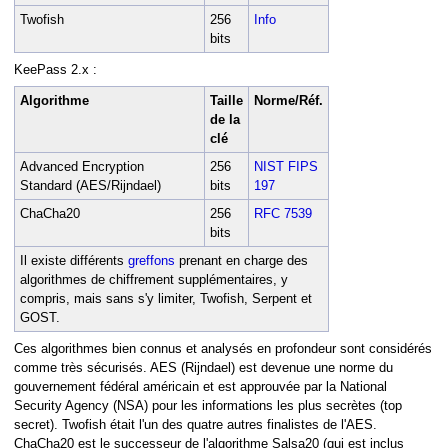
Twofish
256
Info
bits
KeePass 2.x :
Algorithme
Taille
Norme/Réf.
de la
clé
Advanced Encryption
256
NIST FIPS
Standard (AES/Rijndael)
bits
197
ChaCha20
256
RFC 7539
bits
Il existe différents
greffons
prenant en charge des
algorithmes de chiffrement supplémentaires, y
compris, mais sans s'y limiter, Twofish, Serpent et
GOST.
Ces algorithmes bien connus et analysés en profondeur sont considérés
comme très sécurisés. AES (Rijndael) est devenue une norme du
gouvernement fédéral américain et est approuvée par la National
Security Agency (NSA) pour les informations les plus secrètes (top
és
secret). Twofish était l'un des quatre autres finalistes de l'AES.
ChaCha20 est le successeur de l'algorithme Salsa20 (qui est inclus