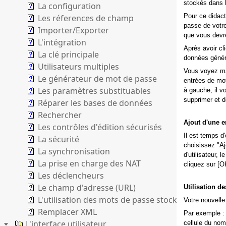
stockés dans 
La configuration
Pour ce didact
Les réferences de champ
passe de votre
Importer/Exporter
que vous devr
L'intégration
Après avoir cl
La clé principale
données généri
Utilisateurs multiples
Vous voyez mai
Le générateur de mot de passe
entrées de mo
Les paramètres substituables
à gauche, il v
supprimer et d
Réparer les bases de données
Rechercher
Ajout d'une e
Les contrôles d'édition sécurisés
Il est temps d
La sécurité
choisissez "Aj
La synchronisation
d'utilisateur,
La prise en charge des NAT
cliquez sur [O
Les déclencheurs
Le champ d'adresse (URL)
Utilisation de
L'utilisation des mots de passe stockés
Votre nouvelle
Remplacer XML
Par exemple : 
L'interface utilisateur
cellule du nom