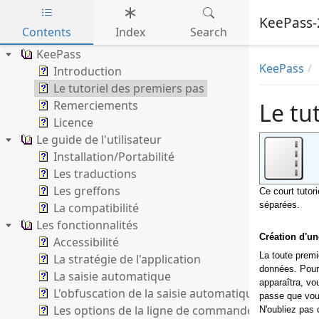
KeePass-
Contents
Index
Search
Skip to main content
KeePass
KeePass
Introduction
Le tutoriel des premiers pas
Remerciements
Le tu
Licence
Le guide de l'utilisateur
Installation/Portabilité
Les traductions
Les greffons
Ce court tutor
séparées.
La compatibilité
Les fonctionnalités
Création d'u
Accessibilité
La toute prem
La stratégie de l'application
données. Pour 
La saisie automatique
apparaîtra, vo
L'obfuscation de la saisie automatique
passe que vous
Les options de la ligne de commande
N'oubliez pas 