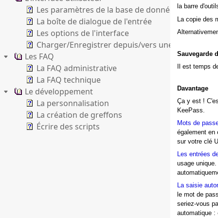
la barre d'out
Les paramètres de la base de données
La copie des 
La boîte de dialogue de l'entrée
Les options de l'interface
Alternativemen
Charger/Enregistrer depuis/vers une adresse (UR
Sauvegarde d
Les FAQ
La FAQ administrative
Il est temps d
La FAQ technique
Davantage
Le développement
Ça y est ! C'e
La personnalisation
KeePass.
La création de greffons
Mots de passe 
Écrire des scripts
également en c
sur votre clé
Les entrées de
usage unique. 
automatiquemen
La saisie aut
le mot de pass
seriez-vous pa
automatique : 