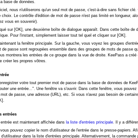
la base de données.
iciel, nous n'utiliserons qu'un seul mot de passe, c'est-à-dire sans fichier c
 choix. Le contrôle d'édition de mot de passe n'est pas limité en longueur, alo
ez vous en souvenir).
iqué sur [OK], une deuxième boîte de dialogue apparaît. Dans cette boîte de d
que. Pour l'instant, simplement laisser tout tel quel et cliquer sur [OK].
ntenant la fenêtre principale. Sur la gauche, vous voyez les groupes d'entré
t de passe sont regroupées ensemble dans des groupes de mots de passe que
ous montrera les entrées de ce groupe dans la vue de droite. KeePass a créé 
e créer les propres vôtres.
ntrée
'enregistrer votre tout premier mot de passe dans la base de données de KeePas
outer une entrée...". Une fenêtre va s'ouvrir. Dans cette fenêtre, vous pouvez 
 le mot de passe, une adresse (URL), etc. Si vous n'avez pas besoin de certa
K].
s entrées
 entrée est maintenant affichée dans
la liste d'entrées principale
. Il y a différ
vous pouvez copier le nom d'utilisateur de l'entrée dans le presse-papiers. Afi
 d'utilisateur dans la liste d'entrées principale. Alternativement, la commande