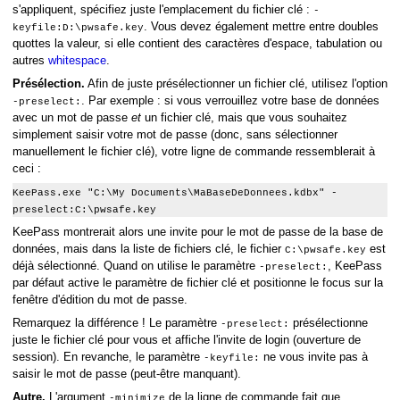
s'appliquent, spécifiez juste l'emplacement du fichier clé :
-
. Vous devez également mettre entre doubles
keyfile:D:\pwsafe.key
quottes la valeur, si elle contient des caractères d'espace, tabulation ou
autres
whitespace
.
Présélection.
Afin de juste présélectionner un fichier clé, utilisez l'option
. Par exemple : si vous verrouillez votre base de données
-preselect:
avec un mot de passe
et
un fichier clé, mais que vous souhaitez
simplement saisir votre mot de passe (donc, sans sélectionner
manuellement le fichier clé), votre ligne de commande ressemblerait à
ceci :
KeePass.exe "C:\My Documents\MaBaseDeDonnees.kdbx" -
preselect:C:\pwsafe.key
KeePass montrerait alors une invite pour le mot de passe de la base de
données, mais dans la liste de fichiers clé, le fichier
est
C:\pwsafe.key
déjà sélectionné. Quand on utilise le paramètre
, KeePass
-preselect:
par défaut active le paramètre de fichier clé et positionne le focus sur la
fenêtre d'édition du mot de passe.
Remarquez la différence ! Le paramètre
présélectionne
-preselect:
juste le fichier clé pour vous et affiche l'invite de login (ouverture de
session). En revanche, le paramètre
ne vous invite pas à
-keyfile:
saisir le mot de passe (peut-être manquant).
és
Autre.
L'argument
de la ligne de commande fait que
-minimize