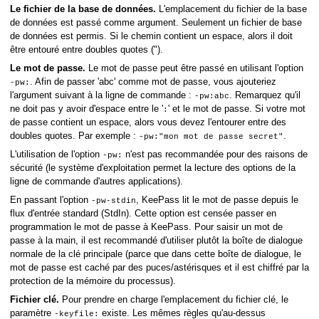
Le fichier de la base de données.
L'emplacement du fichier de la base
de données est passé comme argument. Seulement un fichier de base
de données est permis. Si le chemin contient un espace, alors il doit
être entouré entre doubles quotes (").
Le mot de passe.
Le mot de passe peut être passé en utilisant l'option
. Afin de passer 'abc' comme mot de passe, vous ajouteriez
-pw:
l'argument suivant à la ligne de commande :
. Remarquez qu'il
-pw:abc
e
ne doit pas y avoir d'espace entre le '
' et le mot de passe. Si votre mot
:
de passe contient un espace, alors vous devez l'entourer entre des
doubles quotes. Par exemple :
.
-pw:"mon mot de passe secret"
L'utilisation de l'option
n'est pas recommandée pour des raisons de
-pw:
sécurité (le système d'exploitation permet la lecture des options de la
ligne de commande d'autres applications).
En passant l'option
, KeePass lit le mot de passe depuis le
-pw-stdin
flux d'entrée standard (StdIn). Cette option est censée passer en
programmation le mot de passe à KeePass. Pour saisir un mot de
passe à la main, il est recommandé d'utiliser plutôt la boîte de dialogue
normale de la clé principale (parce que dans cette boîte de dialogue, le
mot de passe est caché par des puces/astérisques et il est chiffré par la
protection de la mémoire du processus).
Fichier clé.
Pour prendre en charge l'emplacement du fichier clé, le
paramètre
existe. Les mêmes règles qu'au-dessus
-keyfile: