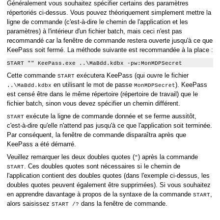
Généralement vous souhaitez spécifier certains des paramètres
répertoriés ci-dessus. Vous pouvez théoriquement simplement mettre la
ligne de commande (c'est-à-dire le chemin de l'application et les
paramètres) à l'intérieur d'un fichier batch, mais ceci n'est pas
recommandé car la fenêtre de commande restera ouverte jusqu'à ce que
KeePass soit fermé. La méthode suivante est recommandée à la place :
START "" KeePass.exe ..\MaBdd.kdbx -pw:MonMDPSecret
Cette commande
exécutera KeePass (qui ouvre le fichier
START
en utilisant le mot de passe
). KeePass
..\MaBdd.kdbx
MonMDPSecret
est censé être dans le même répertoire (répertoire de travail) que le
fichier batch, sinon vous devez spécifier un chemin différent.
exécute la ligne de commande donnée et se ferme aussitôt,
START
c'est-à-dire qu'elle n'attend pas jusqu'à ce que l'application soit terminée.
Par conséquent, la fenêtre de commande disparaîtra après que
KeePass a été démarré.
Veuillez remarquer les deux doubles quotes (
) après la commande
"
. Ces doubles quotes sont nécessaires si le chemin de
START
l'application contient des doubles quotes (dans l'exemple ci-dessus, les
doubles quotes peuvent également être supprimées). Si vous souhaitez
en apprendre davantage à propos de la syntaxe de la commande
,
START
alors saisissez
dans la fenêtre de commande.
START /?