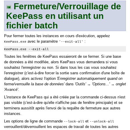
Fermeture/Verrouillage de
KeePass en utilisant un
fichier batch
Pour fermer toutes les instances en cours d'exécution, appelez
avec le paramètre
:
KeePass.exe
'--exit-all'
KeePass.exe --exit-all
Toutes les fenêtres de KeePass essaieront de se fermer. Si une base
de données a été modifiée, alors KeePass vous demandera si vous
souhaitez l'enregistrer ou non. Si dans tous les cas vous souhaitez
l'enregistrer (c'est-à-dire forcer la sortie sans confirmation d'une boîte de
dialogue), alors activez l'option
'Enregistrer automatiquement quand on
ferme/verrouille la base de données'
dans
'Outils' → 'Options...' → onglet
'Avancé'
.
L'instance de KeePass qui a été créée par la commande ci-dessus n'est
pas visible (c'est-à-dire qu'elle n'affiche pas de fenêtre principale) et se
terminera aussitôt après l'envoi de la requête de fermeture aux autres
instances.
Les options de ligne de commande
et
--lock-all
--unlock-all
verrouillent/déverrouillent les espaces de travail de toutes les autres