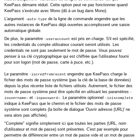
KeePass démarre réduit. Cette option peut ne pas fonctionner quand
KeePass s'exécute avec Mono (dû à un bug dans Mono).
L'argument
de la ligne de commande engendre que les
-auto-type
autres instances de KeePass déjà ouvertes accomplissent une saisie
s
automatique globale.
De plus, le paramètre
est pris en charge. S'il est spécifié,
-useraccount
les credentials du compte utilisateur courant seront utilisés. Les
credentials ne sont pas seulement le mot de passe. Vous pouvez
penser à sa clé cryptographique qui est chiffrée que l'utilisateur fourni
pour son logon (mot de passe, carte à puce, etc.).
adresse (URL)
Le paramètre
engendre que KeePass charge le
-iocredfromrecent
fichier des mots de passe système (pas la clé de la base de données)
depuis la plus récente liste de fichiers utilisés. Autrement, le fichier des
mots de passe système peut être spécifié en utilisant les paramètres
-
et
. Le paramètre optionnel
iousername:
-iopassword:
-ioiscomplete
indique à KeePass que le chemin et le fichier des mots de passe
système sont complets (la boîte de dialogue 'Ouvrir adresse (URL)' ne
sera alors pas affichée).
"Complete" signifie simplement ici que toutes les parties (URL, nom
d'utilisateur et mot de passe) sont présentes. C'est par exemple pour
permettre de différencier entre un mot de passe vide et un mot de passe