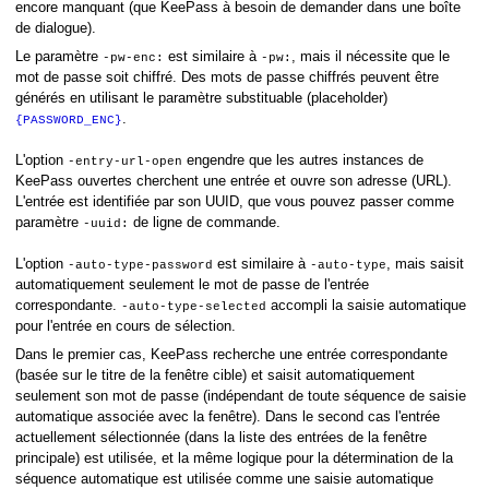
encore manquant (que KeePass à besoin de demander dans une boîte
de dialogue).
Le paramètre
est similaire à
, mais il nécessite que le
-pw-enc:
-pw:
mot de passe soit chiffré. Des mots de passe chiffrés peuvent être
générés en utilisant le paramètre substituable (placeholder)
.
{PASSWORD_ENC}
L'option
engendre que les autres instances de
-entry-url-open
KeePass ouvertes cherchent une entrée et ouvre son adresse (URL).
L'entrée est identifiée par son UUID, que vous pouvez passer comme
paramètre
de ligne de commande.
-uuid:
L'option
est similaire à
, mais saisit
-auto-type-password
-auto-type
automatiquement seulement le mot de passe de l'entrée
correspondante.
accompli la saisie automatique
-auto-type-selected
pour l'entrée en cours de sélection.
Dans le premier cas, KeePass recherche une entrée correspondante
(basée sur le titre de la fenêtre cible) et saisit automatiquement
seulement son mot de passe (indépendant de toute séquence de saisie
automatique associée avec la fenêtre). Dans le second cas l'entrée
actuellement sélectionnée (dans la liste des entrées de la fenêtre
principale) est utilisée, et la même logique pour la détermination de la
séquence automatique est utilisée comme une saisie automatique