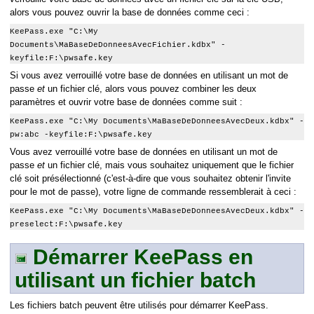
alors vous pouvez ouvrir la base de données comme ceci :
KeePass.exe "C:\My
Documents\MaBaseDeDonneesAvecFichier.kdbx" -
keyfile:F:\pwsafe.key
Si vous avez verrouillé votre base de données en utilisant un mot de
passe
et
un fichier clé, alors vous pouvez combiner les deux
paramètres et ouvrir votre base de données comme suit :
KeePass.exe "C:\My Documents\MaBaseDeDonneesAvecDeux.kdbx" -
pw:abc -keyfile:F:\pwsafe.key
Vous avez verrouillé votre base de données en utilisant un mot de
passe
et
un fichier clé, mais vous souhaitez uniquement que le fichier
clé soit présélectionné (c'est-à-dire que vous souhaitez obtenir l'invite
pour le mot de passe), votre ligne de commande ressemblerait à ceci :
KeePass.exe "C:\My Documents\MaBaseDeDonneesAvecDeux.kdbx" -
preselect:F:\pwsafe.key
Démarrer KeePass en
utilisant un fichier batch
Les fichiers batch peuvent être utilisés pour démarrer KeePass.