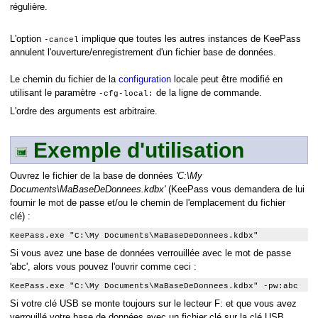
régulière.
L'option
implique que toutes les autres instances de KeePass
-cancel
annulent l'ouverture/enregistrement d'un fichier base de données.
Le chemin du fichier de la
configuration
locale peut être modifié en
utilisant le paramètre
de la ligne de commande.
-cfg-local:
L'ordre des arguments est arbitraire.
Exemple d'utilisation
Ouvrez le fichier de la base de données
'C:\My
Documents\MaBaseDeDonnees.kdbx'
(KeePass vous demandera de lui
fournir le mot de passe et/ou le chemin de l'emplacement du fichier
clé) :
KeePass.exe "C:\My Documents\MaBaseDeDonnees.kdbx"
Si vous avez une base de données verrouillée avec le mot de passe
'abc', alors vous pouvez l'ouvrir comme ceci :
KeePass.exe "C:\My Documents\MaBaseDeDonnees.kdbx" -pw:abc
Si votre clé USB se monte toujours sur le lecteur F: et que vous avez
verrouillé votre base de données avec un fichier clé sur la clé USB,