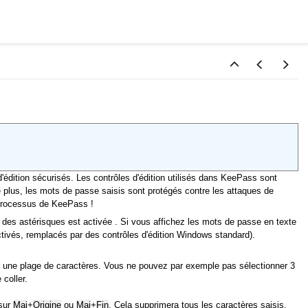
édition sécurisés. Les contrôles d'édition utilisés dans KeePass sont
 plus, les mots de passe saisis sont protégés contre les attaques de
processus de KeePass !
 des astérisques est activée . Si vous affichez les mots de passe en texte
activés, remplacés par des contrôles d'édition Windows standard).
er une plage de caractères. Vous ne pouvez par exemple pas sélectionner 3
coller.
 sur
Maj
Origine
ou
Maj
Fin
. Cela supprimera tous les caractères saisis.
+
+